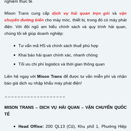
nghiệm thực tế.
Mison Trans cung cấp
dịch vụ hải quan trọn gó
i
và
vận
chuyển đường biển
cho máy móc, thiết bị, trong đó có máy phát
điện. Với đội ngũ am hiểu chính sách và quy trình hải quan,
chúng tôi sẽ giúp doanh nghiệp:
Tư vấn mã HS và chính sách thuế phù hợp
Khai báo hải quan chính xác, nhanh chóng
Tối ưu chi phí logistics và thời gian thông quan
Liên hệ ngay với
Mison Trans
để được tư vấn miễn phí và nhận
báo giá dịch vụ nhập khẩu máy phát điện!
___________________
MISON TRANS – DỊCH VỤ HẢI QUAN – VẬN CHUYỂN QUỐC
TẾ
Head Office:
200 QL13 (Cũ), Khu phố 1, Phường Hiệp