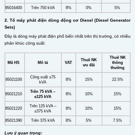
85016400
Trên 750 kVA
8%
0%
5%
2. Tổ máy phát điện dùng động cơ Diesel (Diesel Generator
Sets)
Đây là dòng máy phát điện phổ biến nhất trên thị trường, có nhiều
phân khúc công suất:
Thuế NK
Thuế NK
Mã HS
Mô tả
VAT
thông
ưu đãi
thường
Công suất ≤75
85021100
8%
15%
22.5%
kVA
Trên 75 kVA –
85021210
8%
10%
15%
≤125 kVA
Trên 125 kVA –
85021220
8%
10%
15%
≤375 kVA
85021390
Trên 375 kVA
8%
5%
7.5%
Lưu ý quan trọng: