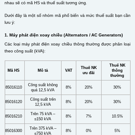
nhau sẽ có mã HS và thuế suất tương ứng.
Dưới đây là một số nhóm mã phổ biến và mức thuế suất bạn cần
lưu ý:
1. Máy phát điện xoay chiều (Alternators / AC Generators)
Các loại máy phát điện xoay chiều thông thường được phân loại
theo công suất (kVA):
Thuế NK
Thuế NK
Mã HS
Mô tả
VAT
thông
ưu đãi
thường
Công suất không
85016110
8%
20%
30%
quá 12,5 kVA
Công suất trên
85016120
8%
20%
30%
12,5 kVA
Trên 75 kVA –
85016210
8%
7%
10.5%
≤150 kVA
Trên 375 kVA –
85016300
8%
0%
5%
≤750 kVA