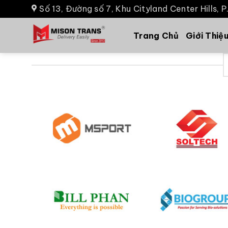
Số 13, Đường số 7, Khu Cityland Center Hills, 
Trang Chủ
Giới Thiệ