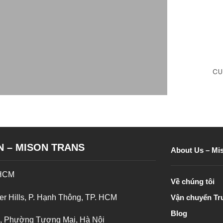
CU
N – MISON TRANS
About Us – Mi
 HCM
Về chúng tôi
er Hills, P. Hạnh Thông, TP. HCM
Vận chuyển Tr
Blog
nh, Phường Tương Mai, Hà Nội