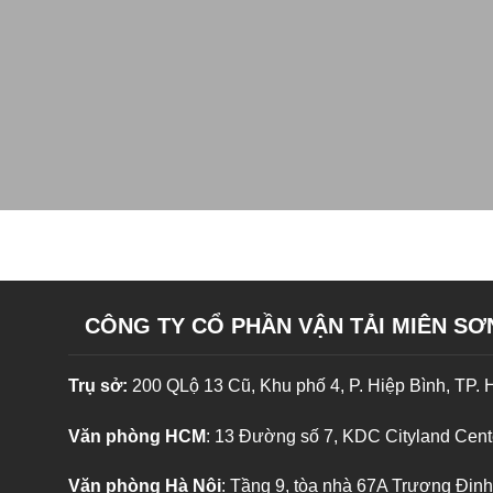
CÔNG TY CỔ PHẦN VẬN TẢI MIÊN SƠ
Trụ sở:
200 QLộ 13 Cũ, Khu phố 4, P. Hiệp Bình, TP.
Văn phòng HCM
: 13 Đường số 7, KDC Cityland Cent
Văn phòng Hà Nội
: Tầng 9, tòa nhà 67A Trương Đị