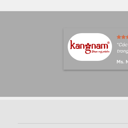
“Các 
trong
Ms. 