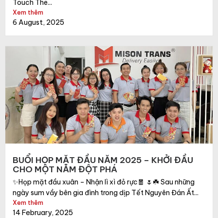
Touch The...
Xem thêm
6 August, 2025
BUỔI HỌP MẶT ĐẦU NĂM 2025 – KHỞI ĐẦU
CHO MỘT NĂM ĐỘT PHÁ
✨Họp mặt đầu xuân – Nhận lì xì đỏ rực🧧 🌷☘️ Sau những
ngày sum vầy bên gia đình trong dịp Tết Nguyên Đán Ất...
Xem thêm
14 February, 2025