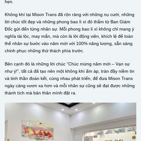
hẹn.
Không khí tại Mison Trans đã rộn ràng với những nụ cười, những
lời chúc tốt đẹp và những phong bao lì xì đỏ thắm từ Ban Giám
Đốc gửi đến từng nhân sự. Mỗi phong bao lì xì không chỉ mang ý
nghĩa tài lộc, may mắn, mà còn là lời động viên, khích lệ để toàn
thể nhân sự bước vào năm mới với 100% năng lượng, sẵn sàng
chinh phục những thử thách phía trước.
Bên cạnh đó là những lời chúc “Chúc mừng năm mới – Vạn sự
như ý!”, tất cả đã tạo nên một không khí ấm áp, tràn đầy niềm tin
và tinh thần đoàn kết, cùng nhau phát triển, để đưa Mison Trans
ngày càng vươn xa hơn và mỗi nhân sự cũng sẽ đạt được những
thành tích mà bản thân mình đặt ra.