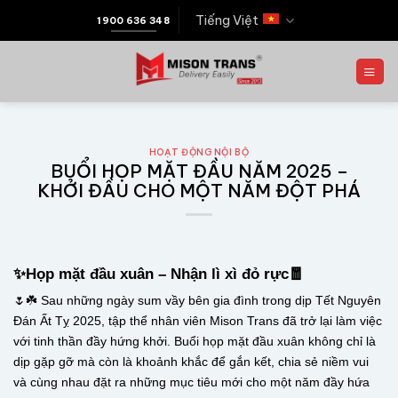
Tiếng Việt
1900 636 348
HOẠT ĐỘNG NỘI BỘ
BUỔI HỌP MẶT ĐẦU NĂM 2025 –
KHỞI ĐẦU CHO MỘT NĂM ĐỘT PHÁ
✨Họp mặt đầu xuân – Nhận lì xì đỏ rực🧧
🌷☘️ Sau những ngày sum vầy bên gia đình trong dịp Tết Nguyên
Đán Ất Tỵ 2025, tập thể nhân viên Mison Trans đã trở lại làm việc
với tinh thần đầy hứng khởi. Buổi họp mặt đầu xuân không chỉ là
dịp gặp gỡ mà còn là khoảnh khắc để gắn kết, chia sẻ niềm vui
và cùng nhau đặt ra những mục tiêu mới cho một năm đầy hứa