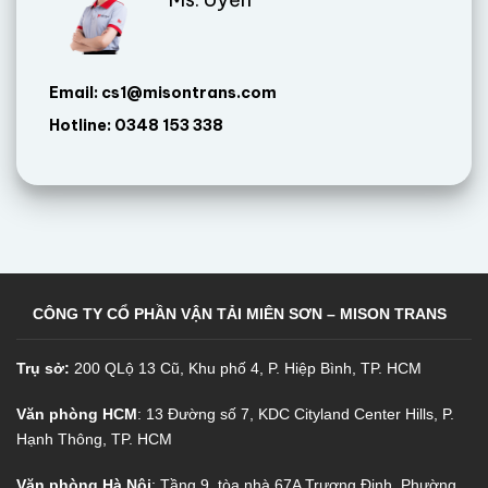
Email: cs1@misontrans.com
Hotline: 0348 153 338
CÔNG TY CỔ PHẦN VẬN TẢI MIÊN SƠN – MISON TRANS
Trụ sở:
200 QLộ 13 Cũ, Khu phố 4, P. Hiệp Bình, TP. HCM
Văn phòng HCM
: 13 Đường số 7, KDC Cityland Center Hills, P.
Hạnh Thông, TP. HCM
Văn phòng Hà Nội
: Tầng 9, tòa nhà 67A Trương Định, Phường