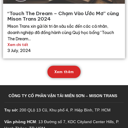
“Touch The Dream – Chạm Vào Ước Mơ” cùng
Mison Trans 2024
Mison Trans xin gửi lời tri ân sâu sắc đến các cá nhân,
doanh nghiệp đã đồng hành cùng Quỹ học bổng “Touch
The Dream...
Xem chi tiết
3 July, 2024
Xem thêm
CÔNG TY CỔ PHẦN VẬN TẢI MIÊN SƠN – MISON TRANS
Trụ sở:
200 QLộ 13 Cũ, Khu phố 4, P. Hiệp Bình, TP. HCM
Văn phòng HCM
: 13 Đường số 7, KDC Cityland Center Hills, P.