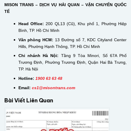
MISON TRANS – DỊCH VỤ HẢI QUAN – VẬN CHUYỂN QUỐC
TẾ
Head Office:
200 QL13 (Cũ), Khu phố 1, Phường Hiệp
Bình, TP. Hồ Chí Minh
Văn phòng HCM:
13 Đường số 7, KDC Cityland Center
Hills, Phường Hạnh Thông, TP. Hồ Chí Minh
Chi nhánh Hà Nội:
Tầng 9 Tòa Minori, Số 67A Phố
Trương Định, Phường Trương Định, Quận Hai Bà Trưng,
TP. Hà Nội
Hotline:
1900 63 63 48
Email:
cs
1@misontrans.com
Bài Viết Liên Quan