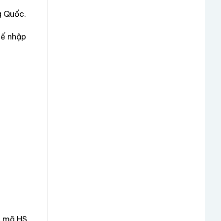
g Quốc.
uế nhập
o mã HS,