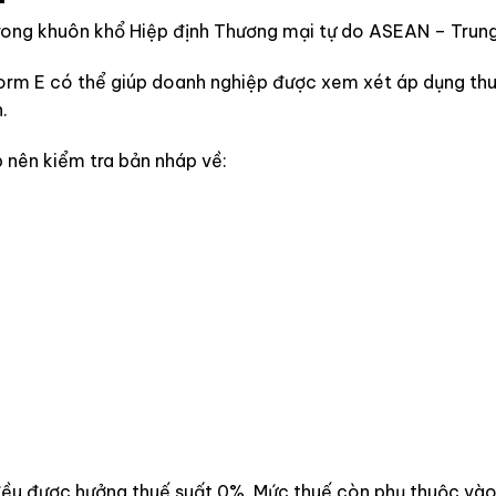
trong khuôn khổ Hiệp định Thương mại tự do ASEAN – Trun
Form E có thể giúp doanh nghiệp được xem xét áp dụng th
.
 nên kiểm tra bản nháp về:
ều được hưởng thuế suất 0%. Mức thuế còn phụ thuộc và