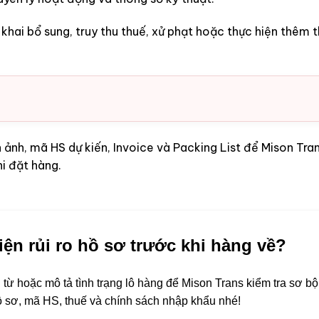
khai bổ sung, truy thu thuế, xử phạt hoặc thực hiện thêm t
 ảnh, mã HS dự kiến, Invoice và Packing List để Mison Tra
hi đặt hàng.
iện rủi ro hồ sơ trước khi hàng về?
từ hoặc mô tả tình trạng lô hàng để Mison Trans kiểm tra sơ bộ
hồ sơ, mã HS, thuế và chính sách nhập khẩu nhé!