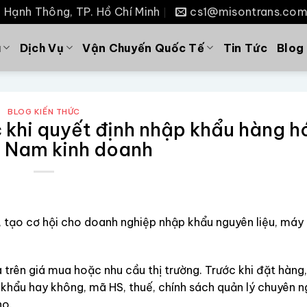
P. Hạnh Thông, TP. Hồ Chí Minh
cs1@misontrans.co
u
Dịch Vụ
Vận Chuyến Quốc Tế
Tin Tức
Blog
BLOG KIẾN THỨC
c khi quyết định nhập khẩu hàng h
t Nam kinh doanh
, tạo cơ hội cho doanh nghiệp nhập khẩu nguyên liệu, máy
 trên giá mua hoặc nhu cầu thị trường. Trước khi đặt hàng
khẩu hay không, mã HS, thuế, chính sách quản lý chuyên n
ho.