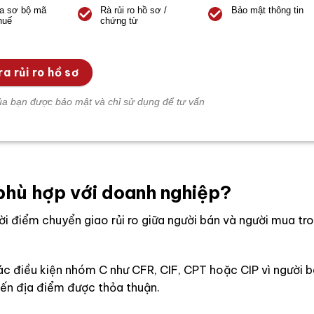
ra sơ bộ mã
Rà rủi ro hồ sơ /
Bảo mật thông tin
huế
chứng từ
a rủi ro hồ sơ
ủa bạn được bảo mật và chỉ sử dụng để tư vấn
hù hợp với doanh nghiệp?
hời điểm chuyển giao rủi ro giữa người bán và người mua tr
ác điều kiện nhóm C như CFR, CIF, CPT hoặc CIP vì người b
ến địa điểm được thỏa thuận.