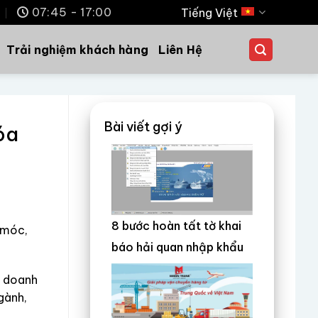
m
07:45 - 17:00
Tiếng Việt
Trải nghiệm khách hàng
Liên Hệ
Bài viết gợi ý
óa
8 bước hoàn tất tờ khai
 móc,
báo hải quan nhập khẩu
, doanh
gành,