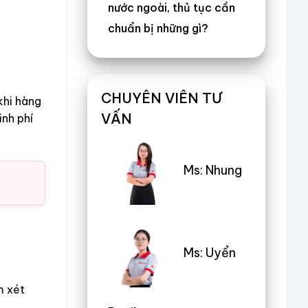
nước ngoài, thủ tục cần
chuẩn bị những gì?
CHUYÊN VIÊN TƯ
khi hàng
VẤN
inh phí
Ms: Nhung
Ms: Uyển
m xét