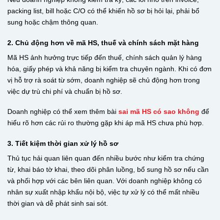
packing list, bill hoặc C/O có thể khiến hồ sơ bị hỏi lại, phải bổ
sung hoặc chậm thông quan.
2. Chủ động hơn về mã HS, thuế và chính sách mặt hàng
Mã HS ảnh hưởng trực tiếp đến thuế, chính sách quản lý hàng
hóa, giấy phép và khả năng bị kiểm tra chuyên ngành. Khi có đơn
vị hỗ trợ rà soát từ sớm, doanh nghiệp sẽ chủ động hơn trong
việc dự trù chi phí và chuẩn bị hồ sơ.
Doanh nghiệp có thể xem thêm bài
sai mã HS có sao không
để
hiểu rõ hơn các rủi ro thường gặp khi áp mã HS chưa phù hợp.
3. Tiết kiệm thời gian xử lý hồ sơ
Thủ tục hải quan liên quan đến nhiều bước như kiểm tra chứng
từ, khai báo tờ khai, theo dõi phân luồng, bổ sung hồ sơ nếu cần
và phối hợp với các bên liên quan. Với doanh nghiệp không có
nhân sự xuất nhập khẩu nội bộ, việc tự xử lý có thể mất nhiều
thời gian và dễ phát sinh sai sót.