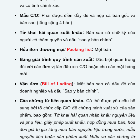
và có tính chính xác.
Mẫu C/O:
Phải được điền đầy đủ và nộp cả bản gốc và
bản sao (tổng cộng 4 bản).
Tờ khai hải quan xuất khẩu:
Bản sao có chữ ký của
người có thẩm quyền và dấu “sao y bản chính”.
Hóa đơn thương mại/
Packing list
:
Một bản.
Bảng giải trình quy trình sản xuất:
Đặc biệt quan trọng
đối với các đơn vị lần đầu xin C/O hoặc cho các mặt hàng
mới.
Vận đơn (
Bill of Lading
):
Một bản sao có dấu đỏ của
doanh nghiệp và dấu “Sao y bản chính”.
Các chứng từ liên quan khác:
Có thể được yêu cầu bổ
sung bởi tổ chức cấp C/O để chứng minh xuất xứ của sản
phẩm, bao gồm:
Tờ khai hải quan nhập khẩu nguyên liệu
và phụ liệu, giấy phép xuất khẩu, hợp đồng mua bán, hóa
đơn giá trị gia tăng mua bán nguyên liệu trong nước, mẫu
nguyên liệu hoặc sản phẩm xuất khẩu và các chứng từ