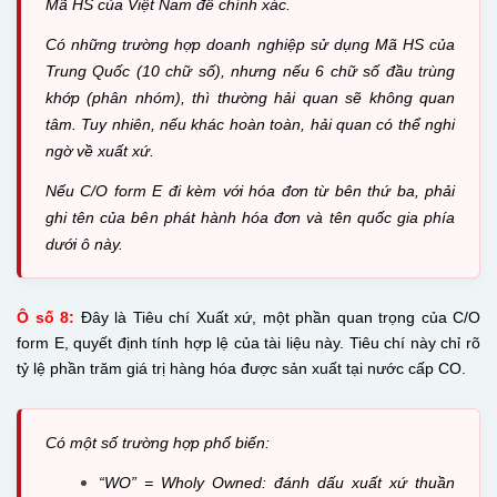
Mã HS của Việt Nam để chính xác.
Có những trường hợp doanh nghiệp sử dụng Mã HS của
Trung Quốc (10 chữ số), nhưng nếu 6 chữ số đầu trùng
khớp (phân nhóm), thì thường hải quan sẽ không quan
tâm. Tuy nhiên, nếu khác hoàn toàn, hải quan có thể nghi
ngờ về xuất xứ.
Nếu C/O form E đi kèm với hóa đơn từ bên thứ ba, phải
ghi tên của bên phát hành hóa đơn và tên quốc gia phía
dưới ô này.
Ô số 8:
Đây là Tiêu chí Xuất xứ, một phần quan trọng của C/O
form E, quyết định tính hợp lệ của tài liệu này. Tiêu chí này chỉ rõ
tỷ lệ phần trăm giá trị hàng hóa được sản xuất tại nước cấp CO.
Có một số trường hợp phổ biến:
“WO” = Wholy Owned: đánh dấu xuất xứ thuần