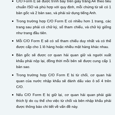
C/O Form E sẽ được trình bày trên giấy trắng A4 theo tiêu
chuẩn ISO và phù hợp với quy định, mỗi chứng từ sẽ có 1
bản gốc và 2 bản sao, và phải sử dụng tiếng Anh.
Trong trường hợp C/O Form E có nhiều hơn 1 trang, các
trang sau phải có chữ ký, số tham chiếu, và chữ kỳ giống
như trang đầu tiên.
Mỗi C/O Form E sẽ có số tham chiếu duy nhất và có thể
được cấp cho 1 lô hàng hoặc nhiều mặt hàng khác nhau.
Bản gốc sẽ được cơ quan hải quan giữ và người xuất
khẩu phải nộp lại, đồng thời mỗi bên sẽ được cung cấp 1
bản sao.
Trong trường hợp C/O Form E bị từ chối, cơ quan hải
quan của nước nhập khẩu sẽ đánh dấu vào ô số 4 trên
C/O.
Nếu C/O Form E bị giữ lại, cơ quan hải quan phải giải
thích lý do cụ thể cho việc từ chối và bên nhập khẩu phải
được thông báo chi tiết về vấn đề này.