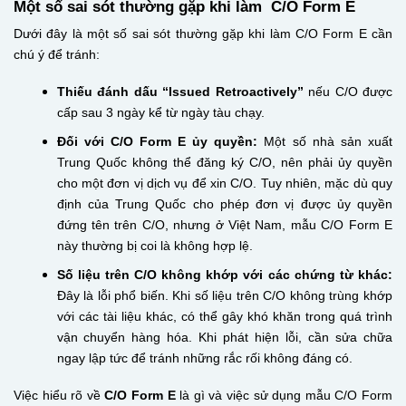
Một số sai sót thường gặp khi làm C/O Form E
Dưới đây là một số sai sót thường gặp khi làm C/O Form E cần
chú ý để tránh:
Thiếu đánh dấu “Issued Retroactively”
nếu C/O được
cấp sau 3 ngày kể từ ngày tàu chạy.
Đối với C/O Form E ủy quyền:
Một số nhà sản xuất
Trung Quốc không thể đăng ký C/O, nên phải ủy quyền
cho một đơn vị dịch vụ để xin C/O. Tuy nhiên, mặc dù quy
định của Trung Quốc cho phép đơn vị được ủy quyền
đứng tên trên C/O, nhưng ở Việt Nam, mẫu C/O Form E
này thường bị coi là không hợp lệ.
Số liệu trên C/O không khớp với các chứng từ khác:
Đây là lỗi phổ biến. Khi số liệu trên C/O không trùng khớp
với các tài liệu khác, có thể gây khó khăn trong quá trình
vận chuyển hàng hóa. Khi phát hiện lỗi, cần sửa chữa
ngay lập tức để tránh những rắc rối không đáng có.
Việc hiểu rõ về
C/O Form E
là gì và việc sử dụng mẫu C/O Form