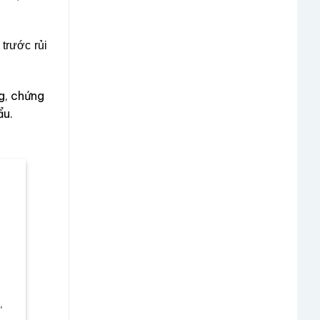
trước rủi
g, chứng
ẩu.
,