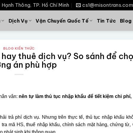
P. Hạnh Thông, TP. Hồ Chí Minh
cs1@misontrans.co
u
Dịch Vụ
Vận Chuyến Quốc Tế
Tin Tức
Blog
BLOG KIẾN THỨC
 hay thuê dịch vụ? So sánh để ch
ng án phù hợp
phân vân:
nên tự làm thủ tục nhập khẩu để tiết kiệm chi phí,
hải trả phí dịch vụ. Nhưng trên thực tế, thủ tục nhập khẩu kh
 tra mã HS, thuế nhập khẩu, chính sách mặt hàng, chứng từ, 
ro phát sinh khi thông quan.