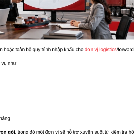
n hoặc toàn bộ quy trình nhập khẩu cho
đơn vị logistics
/forward
h vụ như:
 hàng
rọn gói
, trong đó một đơn vị sẽ hỗ trợ xuyên suốt từ kiểm tra h