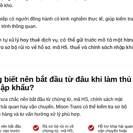
về kho.
p có người đồng hành có kinh nghiệm thực tế, giúp kiểm tra 
 trình thông quan.
tự xử lý hay thuê dịch vụ, có thể gửi trước mô tả mặt hàn
a sơ bộ rủi ro về hồ sơ, mã HS, thuế và chính sách nhập kh
biết nên bắt đầu từ đâu khi làm thủ
hập khẩu?
hưa chắc nên bắt đầu từ chứng từ, mã HS, chính sách mặt
 hải quan hay vận chuyển, Mison Trans có thể kiểm tra sơ bộ
lô hàng và tư vấn hướng xử lý phù hợp.
 nên bắt đầu
Rà sơ bộ rủi ro về
Hỗ trợ khai hải quan
c nào trước
chứng từ, mã HS,
vận chuyển hoặc