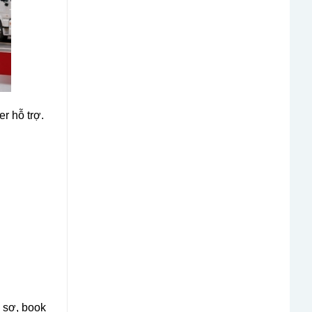
er hỗ trợ.
ồ sơ, book