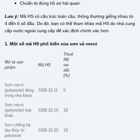
Chuẩn bị đúng hồ sơ hải quan.
Lưu ý:
Mã HS có cấu trúc toàn cầu, thông thường giống nhau từ
4 đến 6 số đầu. Do đó, bạn có thể tham khảo mã HS do nhà cung
cấp nước ngoài cung cấp để xác định chính xác hơn.
1. Một số mã HS phổ biến của sơn và vecni
Thuế
NK
Mô tả sản
Mã HS
ưu
phẩm
đãi
(%)
Sơn vecni
(polyester) dùng
3208.10.11
5
trong nha khoa
Sơn vecni
(polyester) loại
3208.10.19
10
khác
Sơn chống hà
tàu thủy từ
3208.10.20
10
polyester