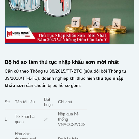
Bộ hồ sơ làm thủ tục nhập khẩu sơn mới nhất
Căn cứ theo Thông tư 38/2015/TT-BTC (sửa đổi bởi Thông tư
39/2018/TT-BTC), doanh nghiệp khi thực hiện
thủ tục nhập
khẩu sơn
cần chuẩn bị bộ hồ sơ gồm:
Bắt
Stt
Tên tài liệu
Ghi chú
buộc
Nộp qua hệ
Tờ khai hải
1
✅
thống
quan
VNACCS/VCIS
Hóa đơn