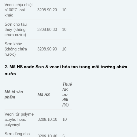
Vecni chịu nhiệt
≤100°C loại
3208.90.29
10
khác
Sơn cho tàu
thủy (không
3208.90.30
10
chứa nước)
Sơn khác
(không chứa
3208.90.90
10
nước)
2. Mã HS code Sơn & vecni hòa tan trong môi trường chứa
nước
Thuế
NK
Mô tả sản
Mã HS
ưu
phẩm
đãi
(%)
Vecni từ polyme
acrylic hoặc
3209.10.10
10
polyvinyl
Sơn dùng cho
3209.10.40
5