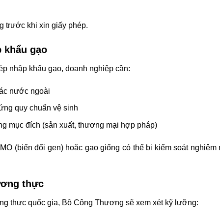
trước khi xin giấy phép.
p khẩu gạo
p nhập khẩu gạo, doanh nghiệp cần:
 tác nước ngoài
ứng quy chuẩn vệ sinh
ng mục đích (sản xuất, thương mại hợp pháp)
O (biến đổi gen) hoặc gạo giống có thể bị kiểm soát nghiêm 
ương thực
ương thực quốc gia, Bộ Công Thương sẽ xem xét kỹ lưỡng: