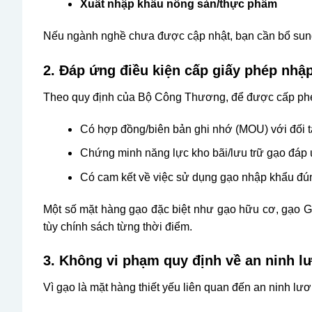
Xuất nhập khẩu nông sản/thực phẩm
Nếu ngành nghề chưa được cập nhật, bạn cần bổ sung 
2. Đáp ứng điều kiện cấp giấy phép nhậ
Theo quy định của Bộ Công Thương, để được cấp phé
Có hợp đồng/biên bản ghi nhớ (
MOU
) với đối
Chứng minh năng lực kho bãi/lưu trữ gạo đáp 
Có cam kết về việc sử dụng gạo nhập khẩu đú
Một số mặt hàng gạo đặc biệt như gạo hữu cơ, gạo GM
tùy chính sách từng thời điểm.
3. Không vi phạm quy định về an ninh l
Vì gạo là mặt hàng thiết yếu liên quan đến an ninh l