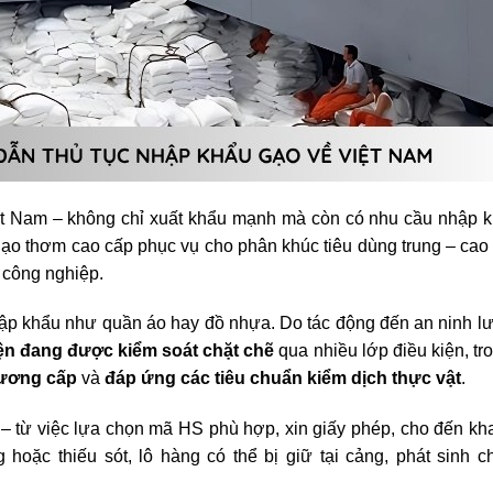
ệt Nam – không chỉ xuất khẩu mạnh mà còn có nhu cầu nhập 
 gạo thơm cao cấp phục vụ cho phân khúc tiêu dùng trung – cao
 công nghiệp.
hập khẩu như quần áo hay đồ nhựa. Do tác động đến an ninh l
ện đang được kiểm soát chặt chẽ
qua nhiều lớp điều kiện, tr
hương cấp
và
đáp ứng các tiêu chuẩn kiểm dịch thực vật
.
 từ việc lựa chọn mã HS phù hợp, xin giấy phép, cho đến kha
oặc thiếu sót, lô hàng có thể bị giữ tại cảng, phát sinh ch