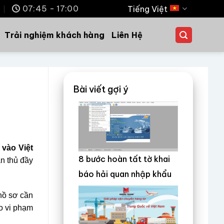
m
07:45 - 17:00
Tiếng Việt
Trải nghiệm khách hàng
Liên Hệ
Bài viết gợi ý
 vào Việt
8 bước hoàn tất tờ khai
ân thủ đầy
báo hải quan nhập khẩu
hồ sơ cần
do vi phạm