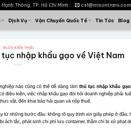
P. Hạnh Thông, TP. Hồ Chí Minh
cs1@misontrans.co
u
Dịch Vụ
Vận Chuyến Quốc Tế
Tin Tức
Blog
BLOG KIẾN THỨC
ủ tục nhập khẩu gạo về Việt Nam
 nghiệp nào cũng có thể dễ dàng làm
thủ tục nhập khẩu gạo
có điều kiện, việc nhập khẩu gạo đòi hỏi doanh nghiệp phải tu
 thực vật, đến khai báo hải quan và nộp thuế.
y từ những bước đầu: không rõ quy trình xin giấy phép ở đâu, 
ách tắc, phát sinh chi phí lưu container, thậm chí bị xử phạt 