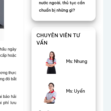
nước ngoài, thủ tục cần
chuẩn bị những gì?
CHUYÊN VIÊN TƯ
VẤN
khẩu ngày
 cấp hoặc
Ms: Nhung
ương thực
ong đó bắt
Ms: Uyển
i báo hải
i phí lưu