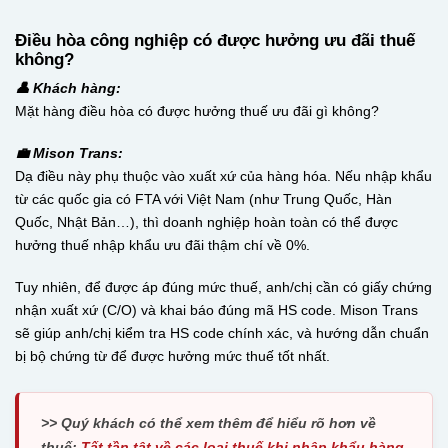
Điều hòa công nghiệp có được hưởng ưu đãi thuế
không?
👤 Khách hàng:
Mặt hàng điều hòa có được hưởng thuế ưu đãi gì không?
💼 Mison Trans:
Dạ điều này phụ thuộc vào xuất xứ của hàng hóa. Nếu nhập khẩu
từ các quốc gia có FTA với Việt Nam (như Trung Quốc, Hàn
Quốc, Nhật Bản…), thì doanh nghiệp hoàn toàn có thể được
hưởng thuế nhập khẩu ưu đãi thậm chí về 0%.
Tuy nhiên, để được áp đúng mức thuế, anh/chị cần có giấy chứng
nhận xuất xứ (C/O) và khai báo đúng mã HS code. Mison Trans
sẽ giúp anh/chị kiểm tra HS code chính xác, và hướng dẫn chuẩn
bị bộ chứng từ để được hưởng mức thuế tốt nhất.
>> Quý khách có thể xem thêm để hiểu rõ hơn về
thuế:
Tất tần tật về các loại thuế khi nhập khẩu hàng