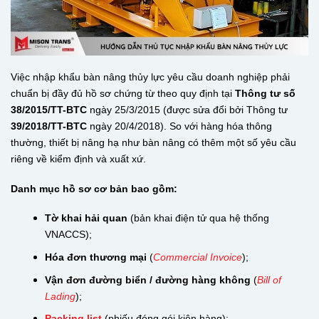
Việc nhập khẩu bàn nâng thủy lực yêu cầu doanh nghiệp phải
chuẩn bị đầy đủ hồ sơ chứng từ theo quy định tại
Thông tư số
38/2015/TT-BTC
ngày 25/3/2015 (được sửa đổi bởi Thông tư
39/2018/TT-BTC
ngày 20/4/2018). So với hàng hóa thông
thường, thiết bị nâng hạ như bàn nâng có thêm một số yêu cầu
riêng về kiểm định và xuất xứ.
Danh mục hồ sơ cơ bản bao gồm:
Tờ khai hải quan
(bản khai điện tử qua hệ thống
VNACCS);
Hóa đơn thương mại
(
Commercial Invoice
);
Vận đơn đường biển / đường hàng không
(
Bill of
Lading
);
Packing list
(phiếu đóng gói kiện hàng);