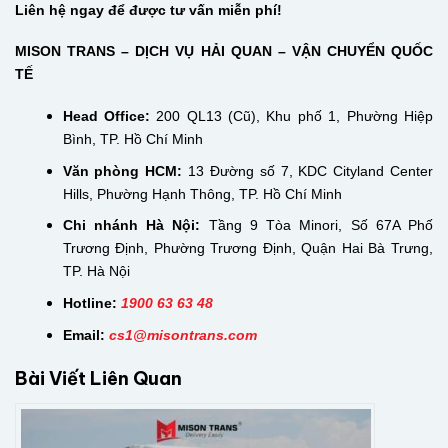
Liên hệ ngay để được tư vấn miễn phí!
MISON TRANS – DỊCH VỤ HẢI QUAN – VẬN CHUYỂN QUỐC
TẾ
Head Office:
200 QL13 (Cũ), Khu phố 1, Phường Hiệp
Bình, TP. Hồ Chí Minh
Văn phòng HCM:
13 Đường số 7, KDC Cityland Center
Hills, Phường Hạnh Thông, TP. Hồ Chí Minh
Chi nhánh Hà Nội:
Tầng 9 Tòa Minori, Số 67A Phố
Trương Định, Phường Trương Định, Quận Hai Bà Trưng,
TP. Hà Nội
Hotline:
1900 63 63 48
Email:
cs
1@misontrans.com
Bài Viết Liên Quan