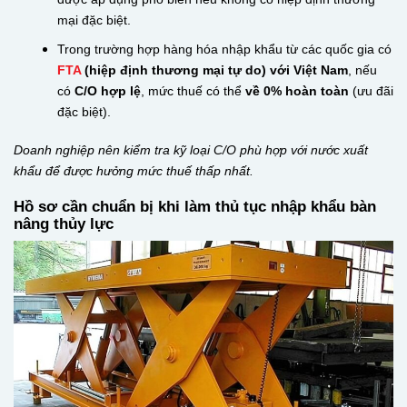
mại đặc biệt.
Trong trường hợp hàng hóa nhập khẩu từ các quốc gia có
FTA
(hiệp định thương mại tự do) với Việt Nam
, nếu
có
C/O hợp lệ
, mức thuế có thể
về 0% hoàn toàn
(ưu đãi
đặc biệt).
Doanh nghiệp nên kiểm tra kỹ loại C/O phù hợp với nước xuất
khẩu để được hưởng mức thuế thấp nhất.
Hồ sơ cần chuẩn bị khi làm thủ tục nhập khẩu bàn
nâng thủy lực