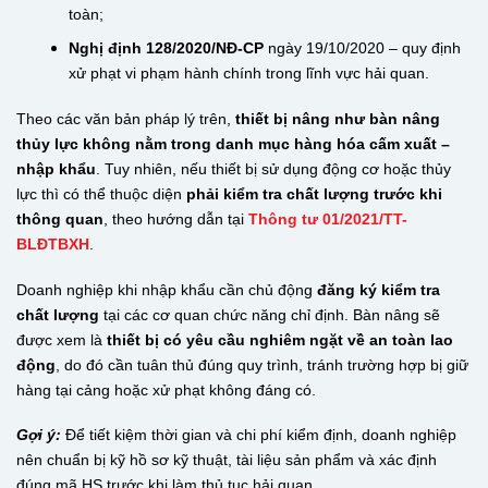
toàn;
Nghị định 128/2020/NĐ-CP
ngày 19/10/2020 – quy định
xử phạt vi phạm hành chính trong lĩnh vực hải quan.
Theo các văn bản pháp lý trên,
thiết bị nâng như bàn nâng
thủy lực không nằm trong danh mục hàng hóa cấm xuất –
nhập khẩu
. Tuy nhiên, nếu thiết bị sử dụng động cơ hoặc thủy
lực thì có thể thuộc diện
phải kiểm tra chất lượng trước khi
thông quan
, theo hướng dẫn tại
Thông tư 01/2021/TT-
BLĐTBXH
.
Doanh nghiệp khi nhập khẩu cần chủ động
đăng ký kiểm tra
chất lượng
tại các cơ quan chức năng chỉ định. Bàn nâng sẽ
được xem là
thiết bị có yêu cầu nghiêm ngặt về an toàn lao
động
, do đó cần tuân thủ đúng quy trình, tránh trường hợp bị giữ
hàng tại cảng hoặc xử phạt không đáng có.
Gợi ý:
Để tiết kiệm thời gian và chi phí kiểm định, doanh nghiệp
nên chuẩn bị kỹ hồ sơ kỹ thuật, tài liệu sản phẩm và xác định
đúng mã HS trước khi làm thủ tục hải quan.