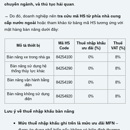
chuyên ngành, và thủ tục hải quan
.
→ Do đó, doanh nghiệp nên
tra cứu mã HS từ phía nhà cung
cấp nước ngoài
hoặc tham khảo từ bảng mã HS tương ứng với
mặt hàng bàn nâng dưới đây:
Mã HS
Thuế nhập khẩu
Thuế
Mô tả thiết bị
Code
ưu đãi (%)
VAT (%)
Bàn nâng xe trong nhà ga
84254100
0%
8%
Bàn nâng sử dụng hệ
84254290
0%
8%
thống thủy lực khác
Bàn nâng vận hành bằng
84254190
0%
8%
điện
Bàn nâng không sử dụng
84254920
0%
8%
điện
Lưu ý về thuế nhập khẩu bàn nâng
Mức thuế nhập khẩu ghi trên là mức ưu đãi MFN
–
được áp dụng phổ biến nếu không có hiệp định thương