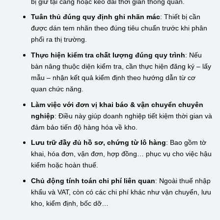
bị giữ tại cảng hoặc kéo dài thời gian thông quan.
Tuân thủ đúng quy định ghi nhãn mác
: Thiết bị cần
được dán tem nhãn theo đúng tiêu chuẩn trước khi phân
phối ra thị trường.
Thực hiện kiểm tra chất lượng đúng quy trình
: Nếu
bàn nâng thuộc diện kiểm tra, cần thực hiện đăng ký – lấy
mẫu – nhận kết quả kiểm định theo hướng dẫn từ cơ
quan chức năng.
Làm việc với đơn vị khai báo & vận chuyển chuyên
nghiệp
: Điều này giúp doanh nghiệp tiết kiệm thời gian và
đảm bảo tiến độ hàng hóa về kho.
Lưu trữ đầy đủ hồ sơ, chứng từ lô hàng
: Bao gồm tờ
khai, hóa đơn, vận đơn, hợp đồng… phục vụ cho việc hậu
kiểm hoặc hoàn thuế.
Chủ động tính toán chi phí liên quan
: Ngoài thuế nhập
khẩu và VAT, còn có các chi phí khác như vận chuyển, lưu
kho, kiểm định, bốc dỡ…