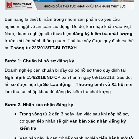
Bàn nâng là thiết bị nằm trong nhóm sản phẩm có yêu cầu
nghiêm ngặt về an toàn lao động. Do đó, khi nhập khẩu vào Việt
Nam, doanh nghiệp cần thực hiện
đăng ký kiểm tra chất lượng
trước khi tiến hành thông quan. Thủ tục này được quy định cụ thể
tại
Thông tư 22/2018/TT-BLĐTBXH
.
Bước 1: Chuẩn bị hồ sơ đăng ký
Doanh nghiệp cần chuẩn bị đầy đủ bộ hồ sơ theo quy định tại
Nghị định 154/2018/NĐ-CP
ban hành ngày 09/11/2018. Sau đó,
hồ sơ được nộp tại
Sở Lao động – Thương binh và Xã hội
nơi
làm thủ tục nhập khẩu để đăng ký kiểm tra chất lượng.
Bước 2: Nhận xác nhận đăng ký
Trong vòng từ 2 đến 3 ngày làm việc sau khi nộp hồ sơ,
cơ quan tiếp nhận sẽ gửi
văn bản xác nhận đăng ký
kiểm tra
.
Văn bản này là căn cứ để doanh nghiệp
tiến hành mở tờ