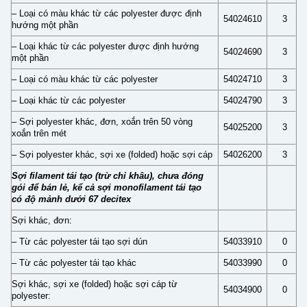
– Loại có màu khác từ các polyester được định
54024610
3
hướng một phần
– Loại khác từ các polyester được định hướng
54024690
3
một phần
– Loại có màu khác từ các polyester
54024710
3
– Loại khác từ các polyester
54024790
3
– Sợi polyester khác, đơn, xoắn trên 50 vòng
54025200
3
xoắn trên mét
– Sợi polyester khác, sợi xe (folded) hoặc sợi cáp
54026200
3
Sợi filament tái tạo (trừ chỉ khâu), chưa đóng
gói để bán lẻ, kể cả sợi monofilament tái tạo
có độ mảnh dưới 67 decitex
Sợi khác, đơn:
– Từ các polyester tái tạo sợi dún
54033910
0
– Từ các polyester tái tạo khác
54033990
0
Sợi khác, sợi xe (folded) hoặc sợi cáp từ
54034900
0
polyester: