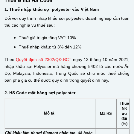
Thuế & mã HS Code
1. Thuế nhập khẩu sợi polyester vào Việt Nam
Đối với quy trình nhập khẩu sợi polyester, doanh nghiệp cần tuân
thủ các nghĩa vụ thuế sau:
Thuế giá trị gia tăng VAT: 10%.
Thuế nhập khẩu: từ 3% đến 12%.
Theo
Quyết định số 2302/QĐ-BCT
ngày 13 tháng 10 năm 2021,
nhập khẩu sợi Polyester mã hàng chương 5402 từ các nước Ấn
Độ, Malaysia, Indonesia, Trung Quốc sẽ chịu mức thuế chống
bán phá giá cụ thể được quy định trong quyết định này.
2. HS Code mặt hàng sợi polyester
Thuế
NK
Mô tả
Mã HS
ưu
đãi
(%)
Chỉ khâu làm từ sợi filament nhân tạo, đã hoặc