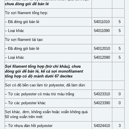
chưa đóng gói để bán lẻ
Từ sợi filament tổng hợp:
– Đã đóng gói bán lẻ
54011010
5
– Loại khác
54011090
5
Từ sợi filament tái tạo:
– Đã đóng gói bán lẻ
54012010
5
– Loại khác
54012090
5
Sợi filament tổng hợp (trừ chỉ khâu), chưa
đóng gói để bán lẻ, kể cả sợi monofilament
tổng hợp có độ mảnh dưới 67 decitex
Sợi có độ bền cao làm từ polyester, đã làm dún:
– Từ các polyester có màu trừ màu trắng
54023310
0
– Từ các polyester khác
54023390
0
Sợi khác, đơn, không xoắn hoặc xoắn không quá
50 vòng xoắn trên mét:
– Từ nhựa đàn hồi polyester
54024410
3