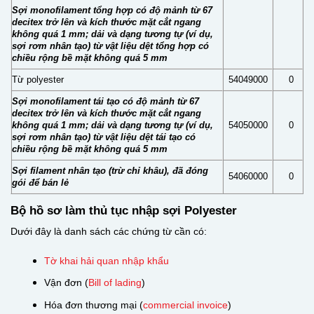
Sợi monofilament tổng hợp có độ mảnh từ 67
decitex trở lên và kích thước mặt cắt ngang
không quá 1 mm; dải và dạng tương tự (ví dụ,
sợi rơm nhân tạo) từ vật liệu dệt tổng hợp có
chiều rộng bề mặt không quá 5 mm
Từ polyester
54049000
0
Sợi monofilament tái tạo có độ mảnh từ 67
decitex trở lên và kích thước mặt cắt ngang
không quá 1 mm; dải và dạng tương tự (ví dụ,
54050000
0
sợi rơm nhân tạo) từ vật liệu dệt tái tạo có
chiều rộng bề mặt không quá 5 mm
Sợi filament nhân tạo (trừ chỉ khâu), đã đóng
54060000
0
gói để bán lẻ
Bộ hồ sơ làm thủ tục nhập sợi Polyester
Dưới đây là danh sách các chứng từ cần có:
Tờ khai hải quan nhập khẩu
Vận đơn (
Bill of lading
)
Hóa đơn thương mại (
commercial invoice
)