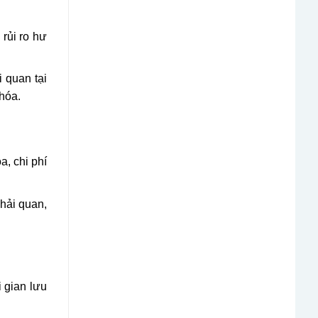
 rủi ro hư
 quan tại
hóa.
a, chi phí
 hải quan,
 gian lưu