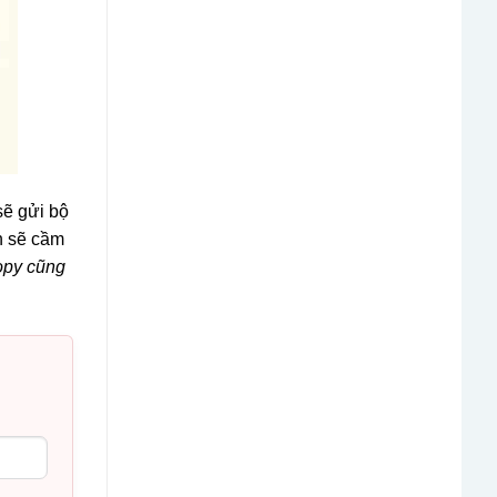
sẽ gửi bộ
n sẽ cầm
copy cũng