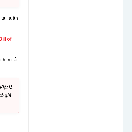
tải, tuân
Bill of
ch in các
Việt là
có giá