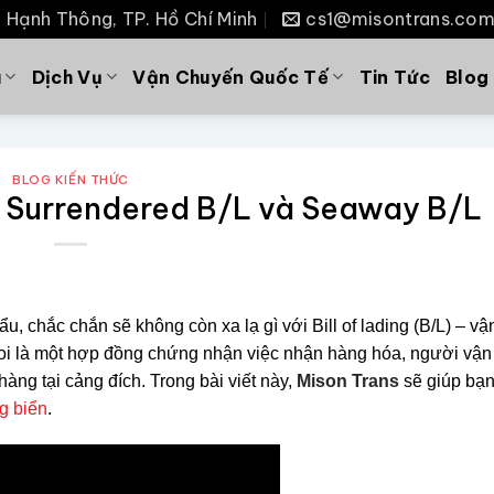
P. Hạnh Thông, TP. Hồ Chí Minh
cs1@misontrans.co
u
Dịch Vụ
Vận Chuyến Quốc Tế
Tin Tức
Blog
BLOG KIẾN THỨC
L, Surrendered B/L và Seaway B/L
, chắc chắn sẽ không còn xa lạ gì với Bill of lading (B/L) – v
 coi là một hợp đồng chứng nhận việc nhận hàng hóa, người vậ
hàng tại cảng đích.
Trong bài viết này,
Mison Trans
sẽ giúp bạn
ng biển
.