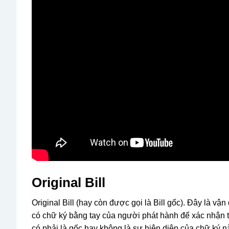
Original Bill
Original Bill (hay còn được gọi là Bill gốc). Đây là 
có chữ ký bằng tay của người phát hành để xác nhận t
có phải là gốc hay không là sự hiện diện của chữ ký n