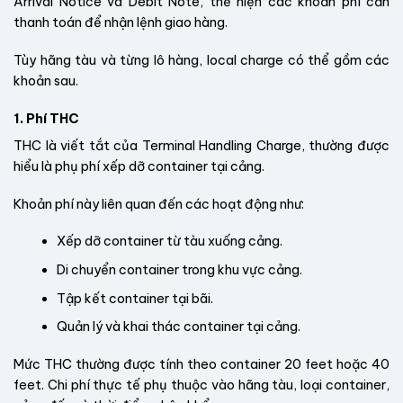
Arrival Notice và Debit Note, thể hiện các khoản phí cần
thanh toán để nhận lệnh giao hàng.
Tùy hãng tàu và từng lô hàng, local charge có thể gồm các
khoản sau.
1. Phí THC
THC là viết tắt của Terminal Handling Charge, thường được
hiểu là phụ phí xếp dỡ container tại cảng.
Khoản phí này liên quan đến các hoạt động như:
Xếp dỡ container từ tàu xuống cảng.
Di chuyển container trong khu vực cảng.
Tập kết container tại bãi.
Quản lý và khai thác container tại cảng.
Mức THC thường được tính theo container 20 feet hoặc 40
feet. Chi phí thực tế phụ thuộc vào hãng tàu, loại container,