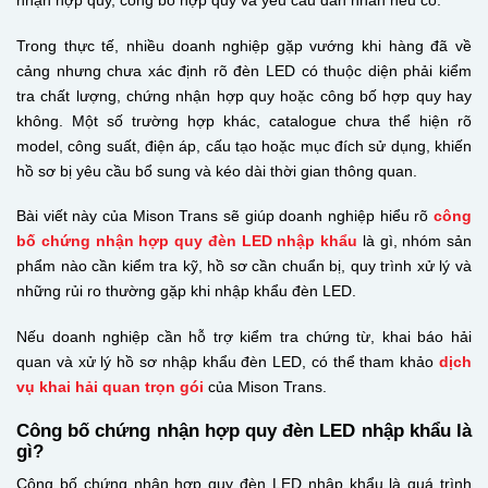
nhận hợp quy, công bố hợp quy và yêu cầu dán nhãn nếu có.
Trong thực tế, nhiều doanh nghiệp gặp vướng khi hàng đã về
cảng nhưng chưa xác định rõ đèn LED có thuộc diện phải kiểm
tra chất lượng, chứng nhận hợp quy hoặc công bố hợp quy hay
không. Một số trường hợp khác, catalogue chưa thể hiện rõ
model, công suất, điện áp, cấu tạo hoặc mục đích sử dụng, khiến
hồ sơ bị yêu cầu bổ sung và kéo dài thời gian thông quan.
Bài viết này của Mison Trans sẽ giúp doanh nghiệp hiểu rõ
công
bố chứng nhận hợp quy đèn LED nhập khẩu
là gì, nhóm sản
phẩm nào cần kiểm tra kỹ, hồ sơ cần chuẩn bị, quy trình xử lý và
những rủi ro thường gặp khi nhập khẩu đèn LED.
Nếu doanh nghiệp cần hỗ trợ kiểm tra chứng từ, khai báo hải
quan và xử lý hồ sơ nhập khẩu đèn LED, có thể tham khảo
dịch
vụ khai hải quan trọn gói
của Mison Trans.
Công bố chứng nhận hợp quy đèn LED nhập khẩu là
gì?
Công bố chứng nhận hợp quy đèn LED nhập khẩu là quá trình