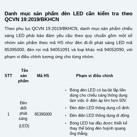
Danh mục sản phẩm đèn LED cần kiểm tra theo
QCVN 19:2019/BKHCN
Theo phụ lục QCVN 19:2019/BKHCN, danh mục sản phẩm chiếu
sáng LED phải bảo đảm yêu cầu theo quy chuẩn gồm một số
nhóm sản phẩm theo mã HS như đèn đi-ốt phát sáng LED mã
85395000, đèn rọi mã 94051091 và loại khác mã 94052090, với
phạm vi điều chỉnh tương ứng cho từng nhóm.
Tên
STT
sản
Mã HS
Phạm vi điều chỉnh
phẩm
Bóng đèn LED có ba-lát lắp liền
dùng cho chiếu sáng thông dụng
làm việc ở điện áp lớn hơn 50V.
Đèn
Đèn điện LED thông dụng cố định.
điốt
phát
1
85395000
Đèn điện LED thông dụng di động.
sáng
Bóng LED hai đầu được thiết kế
(LED)
thay thế bóng đèn huỳnh quang
ống thẳng.