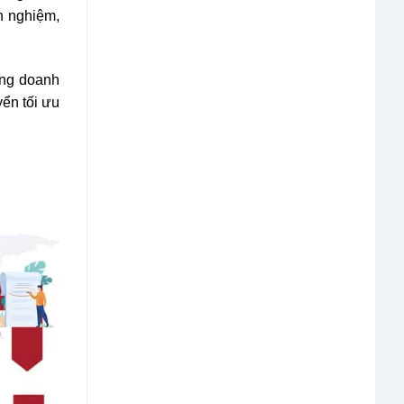
h nghiệm,
ừng doanh
yển tối ưu