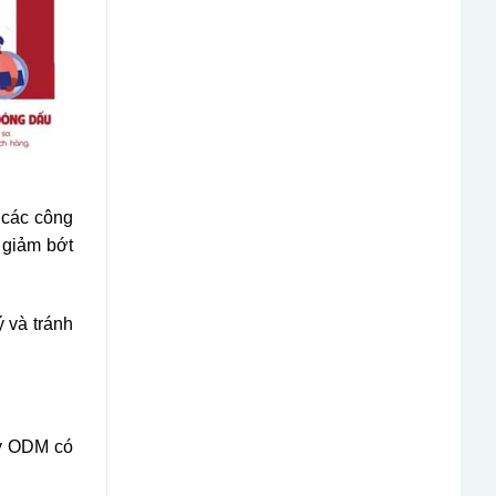
p các công
 giảm bớt
ý và tránh
ty ODM có