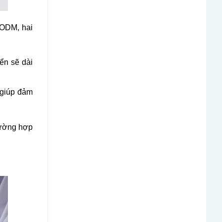
 ODM, hai
ển sẽ dài
, giúp đảm
rường hợp