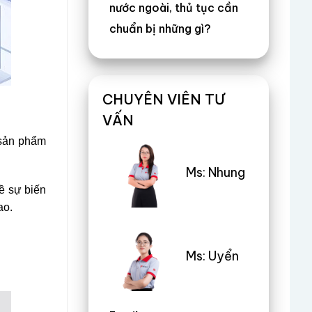
nước ngoài, thủ tục cần
chuẩn bị những gì?
CHUYÊN VIÊN TƯ
VẤN
 sản phẩm
Ms: Nhung
về sự biến
ao.
Ms: Uyển