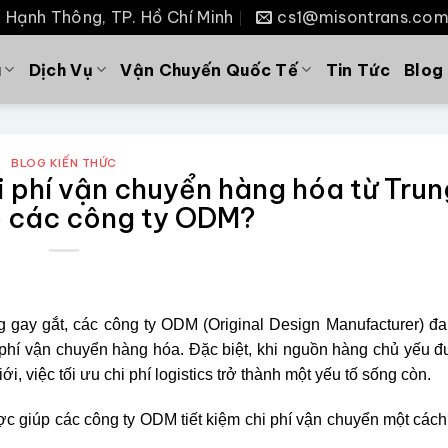
P. Hạnh Thông, TP. Hồ Chí Minh
cs1@misontrans.co
u
Dịch Vụ
Vận Chuyến Quốc Tế
Tin Tức
Blog
BLOG KIẾN THỨC
i phí vận chuyển hàng hóa từ Trun
 các công ty ODM?
g gay gắt, các công ty ODM (Original Design Manufacturer) đ
 phí vận chuyển hàng hóa. Đặc biệt, khi nguồn hàng chủ yếu 
i, việc tối ưu chi phí logistics trở thành một yếu tố sống còn.
ợc giúp các công ty ODM tiết kiệm chi phí vận chuyển một cách