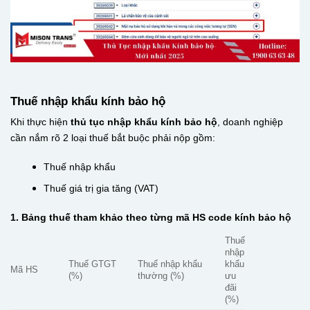
Thuế nhập khẩu kính bảo hộ
Khi thực hiện
thủ tục nhập khẩu kính bảo hộ
, doanh nghiệp
cần nắm rõ 2 loại thuế bắt buộc phải nộp gồm:
Thuế nhập khẩu
Thuế giá trị gia tăng (VAT)
1. Bảng thuế tham khảo theo từng mã HS code kính bảo hộ
Thuế
nhập
Thuế GTGT
Thuế nhập khẩu
khẩu
Mã HS
(%)
thường (%)
ưu
đãi
(%)