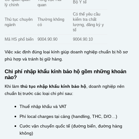
Bộ Y tế
lý chính
quan
Có thể yêu cầu
Thủ tục chuyên
Thường không
kiểm tra chất
ngành
có
lượng, đăng ký y
tế
Mã HS phổ biến
9004.90.90
9004.90.10
Việc xác định đúng loại kính giúp doanh nghiệp chuẩn bị hồ sơ
phù hợp và tránh bị giữ hàng.
Chi phí nhập khẩu kính bảo hộ gồm những khoản
nào?
Khi làm
thủ tục nhập khẩu kính bảo hộ
, doanh nghiệp nên
chuẩn bị trước các loại chi phí sau:
Thuế nhập khẩu và VAT
Phí local charges tại cảng (handling, THC, D/O…)
Cước vận chuyển quốc tế (đường biển, đường hàng
không)