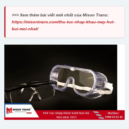
>>> Xem thêm bài viết mới nhất của Mison Trans:
https://misontrans.com/thu-tuc-nhap-khau-may-hut-
bui-moi-nhat/