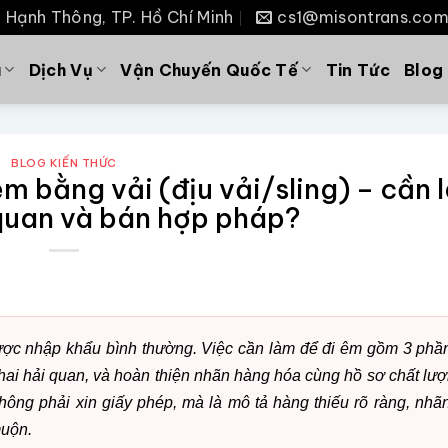
P. Hạnh Thông, TP. Hồ Chí Minh
cs1@misontrans.co
u
Dịch Vụ
Vận Chuyến Quốc Tế
Tin Tức
Blog
BLOG KIẾN THỨC
em bằng vải (địu vải/sling) – cần 
quan và bán hợp pháp?
ược nhập khẩu bình thường. Việc cần làm để đi êm gồm 3 phần
ai hải quan, và hoàn thiện nhãn hàng hóa cùng hồ sơ chất lượ
ông phải xin giấy phép, mà là mô tả hàng thiếu rõ ràng, nhãn
muộn.