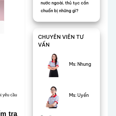
nước ngoài, thủ tục cần
chuẩn bị những gì?
CHUYÊN VIÊN TƯ
VẤN
Ms: Nhung
Ms: Uyển
ị yêu cầu
m tra