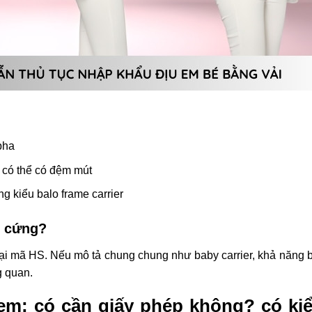
 pha
, có thể có đệm mút
g kiểu balo frame carrier
g cứng?
oại mã HS. Nếu mô tả chung chung như baby carrier, khả năng b
g quan.
em: có cần giấy phép không? có kiể