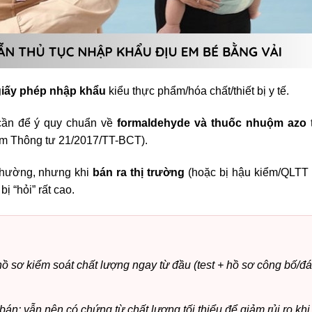
giấy phép nhập khẩu
kiểu thực phẩm/hóa chất/thiết bị y tế.
cần để ý quy chuẩn về
formaldehyde và thuốc nhuộm azo
m Thông tư 21/2017/TT-BCT).
 thường, nhưng khi
bán ra thị trường
(hoặc bị hậu kiểm/QLTT k
ị “hỏi” rất cao.
hồ sơ kiểm soát chất lượng ngay từ đầu (test + hồ sơ công bố/đ
bán: vẫn nên có chứng từ chất lượng tối thiểu để giảm rủi ro khi 