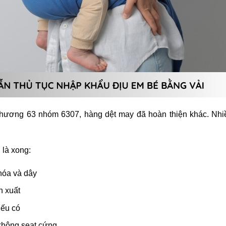
 Chương 63 nhóm 6307, hàng dệt may đã hoàn thiện khác. Nhi
 là xong:
khóa và dây
n xuất
nếu có
không seat cứng