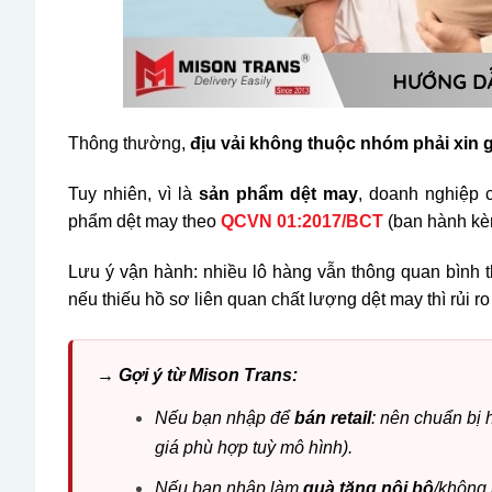
Thông thường,
địu vải không thuộc nhóm phải xin 
Tuy nhiên, vì là
sản phẩm dệt may
, doanh nghiệp 
phẩm dệt may theo
QCVN 01:2017/BCT
(ban hành kè
Lưu ý vận hành: nhiều lô hàng vẫn thông quan bình
nếu thiếu hồ sơ liên quan chất lượng dệt may thì rủi ro b
→ Gợi ý từ Mison Trans:
Nếu bạn nhập để
bán retail
: nên chuẩn bị 
giá phù hợp tuỳ mô hình).
Nếu bạn nhập làm
quà tặng nội bộ
/không 