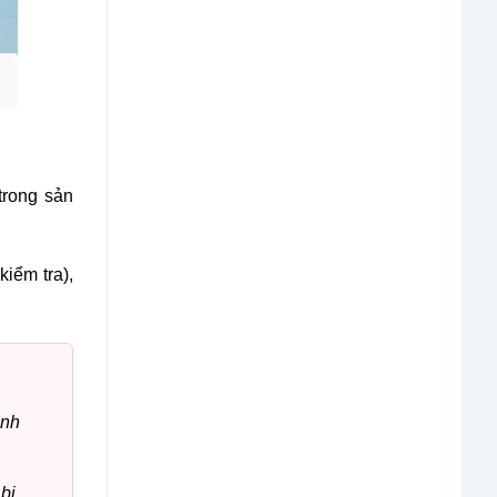
trong sản
iểm tra),
ánh
bị