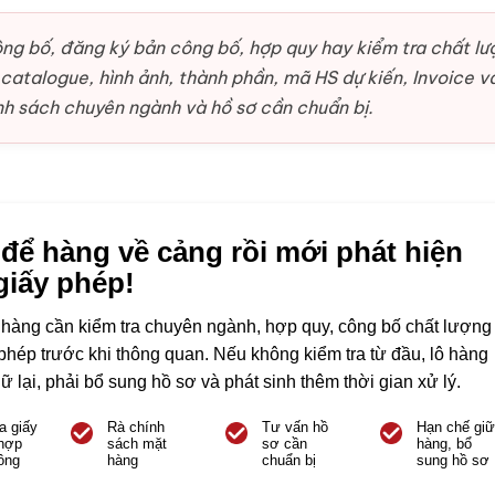
ng bố, đăng ký bản công bố, hợp quy hay kiểm tra chất lư
catalogue, hình ảnh, thành phần, mã HS dự kiến, Invoice v
ính sách chuyên ngành và hồ sơ cần chuẩn bị.
để hàng về cảng rồi mới phát hiện
giấy phép!
hàng cần kiểm tra chuyên ngành, hợp quy, công bố chất lượng
phép trước khi thông quan. Nếu không kiểm tra từ đầu, lô hàng
iữ lại, phải bổ sung hồ sơ và phát sinh thêm thời gian xử lý.
a giấy
Rà chính
Tư vấn hồ
Hạn chế giữ
 hợp
sách mặt
sơ cần
hàng, bổ
ông
hàng
chuẩn bị
sung hồ sơ