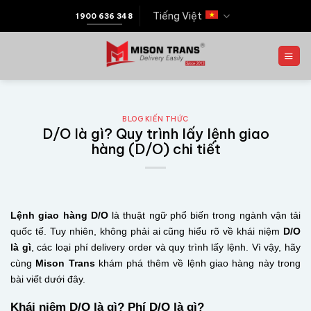
Tiếng Việt
1900 636 348
BLOG KIẾN THỨC
D/O là gì? Quy trình lấy lệnh giao
hàng (D/O) chi tiết
Lệnh giao hàng D/O
là thuật ngữ phổ biến trong ngành vận tải
quốc tế. Tuy nhiên, không phải ai cũng hiểu rõ về khái niệm
D/O
là gì
, các loại phí delivery order và quy trình lấy lệnh. Vì vậy, hãy
cùng
Mison Trans
khám phá thêm về lệnh giao hàng này trong
bài viết dưới đây.
Khái niệm D/O là gì? Phí D/O là gì?