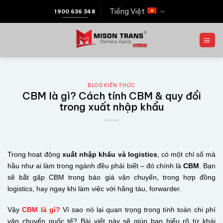
Tiếng Việt
1900 636 348
BLOG KIẾN THỨC
CBM là gì? Cách tính CBM & quy đổi
trong xuất nhập khẩu
Trong hoạt động
xuất nhập khẩu và logistics
, có một chỉ số mà
hầu như ai làm trong ngành đều phải biết – đó chính là
CBM
. Bạn
sẽ bắt gặp CBM trong báo giá vận chuyển, trong hợp đồng
logistics, hay ngay khi làm việc với hãng tàu, forwarder.
Vậy
CBM là gì?
Vì sao nó lại quan trọng trong tính toán chi phí
vận chuyển quốc tế? Bài viết này sẽ giúp bạn hiểu rõ từ khái