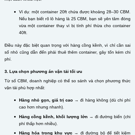
Ví dụ: một container 20ft chứa được khoảng 28–30 CBM.
Nếu bạn biết rõ lô hàng là 25 CBM, bạn sẽ yên tâm đóng
vừa một container thay vì bị tính phí thừa cho container
40ft.
Điều này đặc biệt quan trọng với hàng cồng kềnh, vì chỉ cần sai
số nhỏ cũng dẫn đến phải thuê thêm container, gây tốn kém chi
phí.
3. Lựa chọn phương án vận tải tối ưu
Từ số CBM, doanh nghiệp có thể so sánh và chọn phương thức
vận tải phù hợp nhất:
Hàng nhỏ gọn, giá trị cao
→ đi hàng không (dù chi phí
cao hơn nhưng nhanh).
Hàng cồng kềnh, khối lượng lớn
→ đi đường biển (chi
phí thấp hơn nhiều).
Hàng hóa trong khu vực
→ đi đường bộ để tiết kiệm