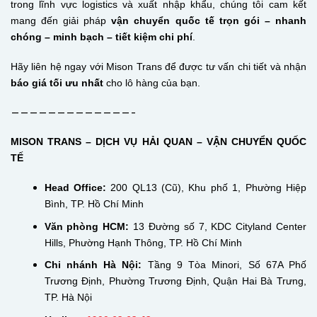
trong lĩnh vực logistics và xuất nhập khẩu, chúng tôi cam kết
mang đến giải pháp
vận chuyển quốc tế trọn gói – nhanh
chóng – minh bạch – tiết kiệm chi phí
.
Hãy liên hệ ngay với Mison Trans để được tư vấn chi tiết và nhận
báo giá tối ưu nhất
cho lô hàng của bạn.
—————————————-
MISON TRANS – DỊCH VỤ HẢI QUAN – VẬN CHUYỂN QUỐC
TẾ
Head Office:
200 QL13 (Cũ), Khu phố 1, Phường Hiệp
Bình, TP. Hồ Chí Minh
Văn phòng HCM:
13 Đường số 7, KDC Cityland Center
Hills, Phường Hạnh Thông, TP. Hồ Chí Minh
Chi nhánh Hà Nội:
Tầng 9 Tòa Minori, Số 67A Phố
Trương Định, Phường Trương Định, Quận Hai Bà Trưng,
TP. Hà Nội