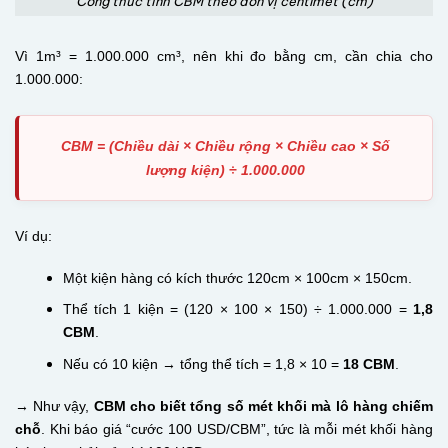
Công thức tính CBM theo đơn vị centimet (cm)
Vì 1m³ = 1.000.000 cm³, nên khi đo bằng cm, cần chia cho
1.000.000:
CBM = (Chiều dài × Chiều rộng × Chiều cao × Số
lượng kiện) ÷ 1.000.000
Ví dụ:
Một kiện hàng có kích thước 120cm × 100cm × 150cm.
Thể tích 1 kiện = (120 × 100 × 150) ÷ 1.000.000 =
1,8
CBM
.
Nếu có 10 kiện → tổng thể tích = 1,8 × 10 =
18 CBM
.
→ Như vậy,
CBM cho biết tổng số mét khối mà lô hàng chiếm
chỗ
. Khi báo giá “cước 100 USD/CBM”, tức là mỗi mét khối hàng