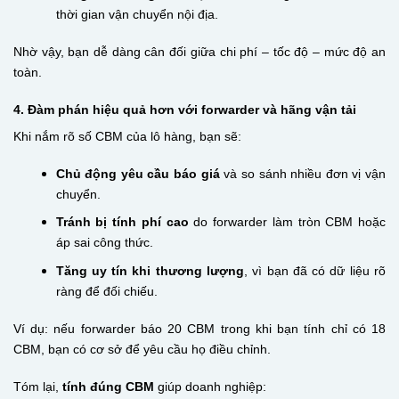
thời gian vận chuyển nội địa.
Nhờ vậy, bạn dễ dàng cân đối giữa chi phí – tốc độ – mức độ an
toàn.
4. Đàm phán hiệu quả hơn với forwarder và hãng vận tải
Khi nắm rõ số CBM của lô hàng, bạn sẽ:
Chủ động yêu cầu báo giá
và so sánh nhiều đơn vị vận
chuyển.
Tránh bị tính phí cao
do
forwarder
làm tròn CBM hoặc
áp sai công thức.
Tăng uy tín khi thương lượng
, vì bạn đã có dữ liệu rõ
ràng để đối chiếu.
Ví dụ: nếu forwarder báo 20 CBM trong khi bạn tính chỉ có 18
CBM, bạn có cơ sở để yêu cầu họ điều chỉnh.
Tóm lại,
tính đúng CBM
giúp doanh nghiệp: