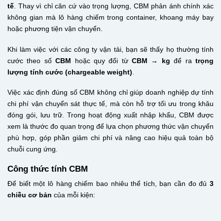
tế
. Thay vì chỉ căn cứ vào trọng lượng, CBM phản ánh chính xác
không gian mà lô hàng chiếm trong container, khoang máy bay
hoặc phương tiện vận chuyển.
Khi làm việc với các công ty vận tải, bạn sẽ thấy họ thường tính
cước theo số
CBM
hoặc quy đổi từ
CBM → kg
để ra
trọng
lượng tính cước (
chargeable weight
)
.
Việc xác định đúng số CBM không chỉ giúp doanh nghiệp dự tính
chi phí vận chuyển sát thực tế, mà còn hỗ trợ tối ưu trong khâu
đóng gói, lưu trữ. Trong hoạt động xuất nhập khẩu, CBM được
xem là thước đo quan trọng để lựa chọn phương thức vận chuyển
phù hợp, góp phần giảm chi phí và nâng cao hiệu quả toàn bộ
chuỗi cung ứng.
Công thức tính CBM
Để biết một lô hàng chiếm bao nhiêu thể tích, bạn cần đo đủ
3
chiều cơ bản
của mỗi kiện: