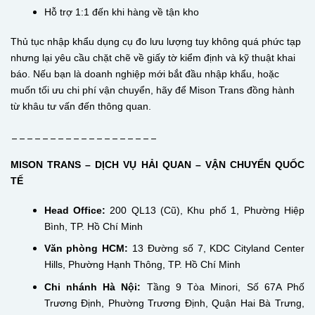
Hỗ trợ 1:1 đến khi hàng về tận kho
Thủ tục nhập khẩu dụng cụ đo lưu lượng tuy không quá phức tạp
nhưng lại yêu cầu chặt chẽ về giấy tờ kiểm định và kỹ thuật khai
báo. Nếu bạn là doanh nghiệp mới bắt đầu nhập khẩu, hoặc
muốn tối ưu chi phí vận chuyển, hãy để Mison Trans đồng hành
từ khâu tư vấn đến thông quan.
___________________
MISON TRANS – DỊCH VỤ HẢI QUAN – VẬN CHUYỂN QUỐC
TẾ
Head Office:
200 QL13 (Cũ), Khu phố 1, Phường Hiệp
Bình, TP. Hồ Chí Minh
Văn phòng HCM:
13 Đường số 7, KDC Cityland Center
Hills, Phường Hạnh Thông, TP. Hồ Chí Minh
Chi nhánh Hà Nội:
Tầng 9 Tòa Minori, Số 67A Phố
Trương Định, Phường Trương Định, Quận Hai Bà Trưng,