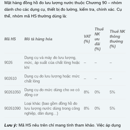
Mặt hàng đồng hồ đo lưu lượng nước thuộc Chương 90 – nhóm
dành cho các dụng cụ, thiết bị đo lường, kiểm tra, chính xác. Cụ
thể, nhóm mã HS thường dùng là:
Thuế
Thuế NK
NK
VAT
thông
Mã HS
Mô tả hàng hóa
ưu
(%)
thường
đãi
(%)
(%)
Dụng cụ và máy đo lưu lượng,
9026
mức, áp suất của chất lỏng hoặc
–
–
–
khí
Dụng cụ đo lưu lượng hoặc mức
902610
–
–
–
chất lỏng
Dụng cụ đo mức dùng cho xe có
90261050
8%
0%
5%
động cơ
Loại khác (bao gồm đồng hồ đo
90261090
lưu lượng nước dùng trong công
8%
0%
5%
nghiệp, dân dụng…)
Lưu ý:
Mã HS nêu trên chỉ mang tính tham khảo. Việc áp dụng