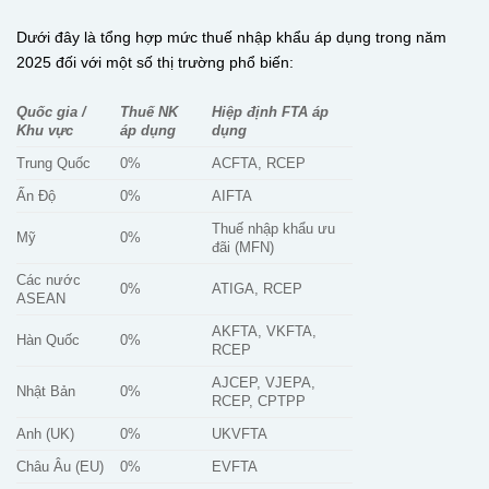
Dưới đây là tổng hợp mức thuế nhập khẩu áp dụng trong năm
2025 đối với một số thị trường phổ biến:
Quốc gia /
Thuế NK
Hiệp định FTA áp
Khu vực
áp dụng
dụng
Trung Quốc
0%
ACFTA, RCEP
Ấn Độ
0%
AIFTA
Thuế nhập khẩu ưu
Mỹ
0%
đãi (MFN)
Các nước
0%
ATIGA, RCEP
ASEAN
AKFTA, VKFTA,
Hàn Quốc
0%
RCEP
AJCEP, VJEPA,
Nhật Bản
0%
RCEP, CPTPP
Anh (UK)
0%
UKVFTA
Châu Âu (EU)
0%
EVFTA