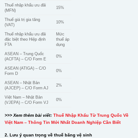
Thuế nhập khẩu ưu đãi
15%
(MFN)
Thuế giá trị gia tăng
10%
(VAT)
Thuế nhập khẩu ưu đãi
Mức
đặc biệt theo Hiệp định
thuế áp
FTA
dụng
ASEAN – Trung Quốc
0%
(ACFTA) – C/O Form E
ASEAN (ATIGA) – C/O
0%
Form D
ASEAN – Nhật Bản
2%
(AJCEP) – C/O Form AJ
Việt Nam – Nhật Bản
0%
(VJEPA) – C/O Form VJ
>>> Xem thêm bài viết:
Thuế Nhập Khẩu Từ Trung Quốc Về
Việt Nam – Thông Tin Mới Nhất Doanh Nghiệp Cần Biết
2. Lưu ý quan trọng về thuế băng vệ sinh