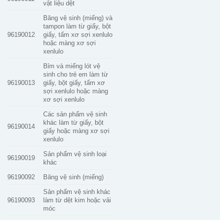
vật liệu dệt
Băng vệ sinh (miếng) và
tampon làm từ giấy, bột
96190012
giấy, tấm xơ sợi xenlulo
hoặc màng xơ sợi
xenlulo
Bỉm và miếng lót vệ
sinh cho trẻ em làm từ
96190013
giấy, bột giấy, tấm xơ
sợi xenlulo hoặc màng
xơ sợi xenlulo
Các sản phẩm vệ sinh
khác làm từ giấy, bột
96190014
giấy hoặc màng xơ sợi
xenlulo
Sản phẩm vệ sinh loại
96190019
khác
96190092
Băng vệ sinh (miếng)
Sản phẩm vệ sinh khác
96190093
làm từ dệt kim hoặc vải
móc