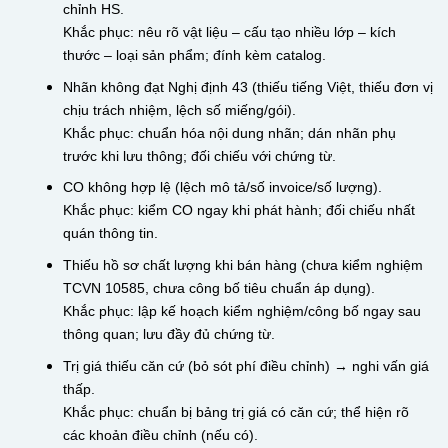
chỉnh HS.
Khắc phục: nêu rõ vật liệu – cấu tạo nhiều lớp – kích
thước – loại sản phẩm; đính kèm catalog.
Nhãn không đạt Nghị định 43 (thiếu tiếng Việt, thiếu đơn vị
chịu trách nhiệm, lệch số miếng/gói).
Khắc phục: chuẩn hóa nội dung nhãn; dán nhãn phụ
trước khi lưu thông; đối chiếu với chứng từ.
CO không hợp lệ (lệch mô tả/số invoice/số lượng).
Khắc phục: kiểm CO ngay khi phát hành; đối chiếu nhất
quán thông tin.
Thiếu hồ sơ chất lượng khi bán hàng (chưa kiểm nghiệm
TCVN 10585, chưa công bố tiêu chuẩn áp dụng).
Khắc phục: lập kế hoạch kiểm nghiệm/công bố ngay sau
thông quan; lưu đầy đủ chứng từ.
Trị giá thiếu căn cứ (bỏ sót phí điều chỉnh) → nghi vấn giá
thấp.
Khắc phục: chuẩn bị bảng trị giá có căn cứ; thể hiện rõ
các khoản điều chỉnh (nếu có).