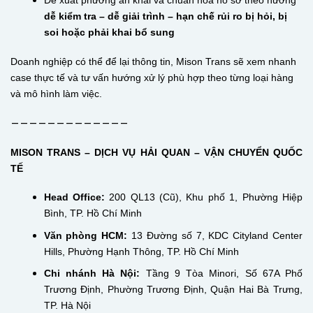
Đề xuất phương án khai và chuẩn hóa hồ sơ theo hướng
dễ kiểm tra – dễ giải trình – hạn chế rủi ro bị hỏi, bị
soi hoặc phải khai bổ sung
Doanh nghiệp có thể để lại thông tin, Mison Trans sẽ xem nhanh
case thực tế và tư vấn hướng xử lý phù hợp theo từng loại hàng
và mô hình làm việc.
—————————————
MISON TRANS – DỊCH VỤ HẢI QUAN – VẬN CHUYỂN QUỐC
TẾ
Head Office:
200 QL13 (Cũ), Khu phố 1, Phường Hiệp
Bình, TP. Hồ Chí Minh
Văn phòng HCM:
13 Đường số 7, KDC Cityland Center
Hills, Phường Hạnh Thông, TP. Hồ Chí Minh
Chi nhánh Hà Nội:
Tầng 9 Tòa Minori, Số 67A Phố
Trương Định, Phường Trương Định, Quận Hai Bà Trưng,
TP. Hà Nội