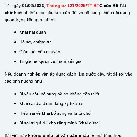
Từ ngày
01/02/2026
,
Thông tư 121/2025/TT-BT
C của Bộ Tài
chính
chính thức có hiệu lực, sửa đổi và bổ sung nhiều nội dung
quan trọng liên quan đến:
Khai hải quan
Hồ sơ, chứng từ
Giám sát vận chuyển
Trị giá hải quan và tham vấn giá
Nếu doanh nghiệp vẫn áp dụng cách làm trước đây, rất dễ rơi vào
các tình huống như:
Bị yêu cầu bổ sung hồ sơ không cần thiết
Khai sai địa điểm đăng ký tờ khai
Hiểu sai về khai bổ sung và bị từ chối
Bị soi trị giá dù cho rằng mình “khai đúng”
Bài viết này
không chép lại văn bản pháp lý
, mà tổng hợp