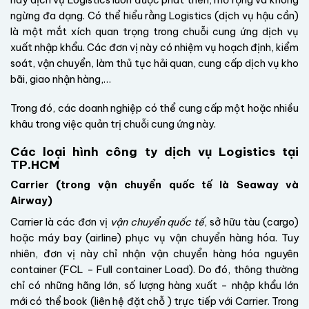
nay dịch vụ Logistics luôn được phát triển, mở rộng và không
ngừng đa dạng. Có thể hiểu rằng Logistics (dịch vụ hậu cần)
là một mắt xích quan trọng trong chuỗi cung ứng dịch vụ
xuất nhập khẩu. Các đơn vị này có nhiệm vụ hoạch định, kiểm
soát, vận chuyển, làm thủ tục hải quan, cung cấp dịch vụ kho
bãi, giao nhận hàng,…
Trong đó, các doanh nghiệp có thể cung cấp một hoặc nhiều
khâu trong việc quản trị chuỗi cung ứng này.
Các loại hình công ty dịch vụ Logistics tại
TP.HCM
Carrier (trong vận chuyển quốc tế là
Seaway
và
Airway)
Carrier là các đơn vị
vận chuyển quốc tế
, sở hữu tàu (cargo)
hoặc máy bay (airline) phục vụ vận chuyển hàng hóa. Tuy
nhiên, đơn vị này chỉ nhận vận chuyển hàng hóa nguyên
container (FCL –
Full container Load
). Do đó, thông thường
chỉ có những hãng lớn, số lượng hàng xuất – nhập khẩu lớn
mới có thể book (liên hệ đặt chỗ ) trực tiếp với Carrier. Trong