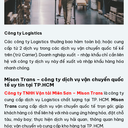
Công ty Logistics
Các công ty Logistics thường bao hàm toàn bộ; hoặc cung
cấp từ 2 dịch vụ trong các dịch vụ vận chuyển quốc tế kể
trên (trừ Carrier). Doanh nghiệp xuất – nhập khẩu chỉ cần liên
hệ với công ty dịch vụ này để xuất và nhập khẩu hàng hóa
nhanh chóng.
Mison Trans – công ty dịch vụ vận chuyển quốc
tế uy tín tại TP.HCM
Công ty TNHH Vận tải Miên Sơn – Mison Trans
là công ty
cung cấp dịch vụ Logistics chất lượng tại TP. HCM.
Mison
Trans
cung cấp dịch vụ
vận chuyển quốc tế trọn gói
; giúp
khách hàng có thể liên hệ với nhà cung ứng hàng hóa, đặt chỗ
tàu, máy bay; thực hiện dịch vụ hải quan, thông quan hàng
hóa; vận chuyển và cung cấp kho hàng tại TP. HCM.