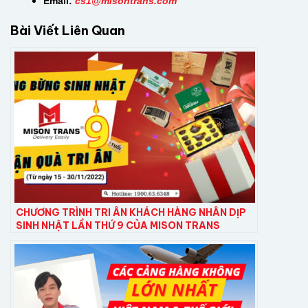
Email:
cs
1@misontrans.com
Bài Viết Liên Quan
CHƯƠNG TRÌNH TRI ÂN KHÁCH HÀNG NHÂN DỊP
SINH NHẬT LẦN THỨ 9 CỦA MISON TRANS