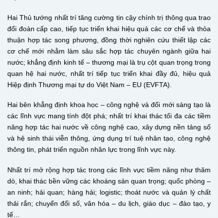
Hai Thủ tướng nhất trí tăng cường tin cậy chính trị thông qua trao
đổi đoàn cấp cao, tiếp tục triển khai hiệu quả các cơ chế và thỏa
thuận hợp tác song phương, đồng thời nghiên cứu thiết lập các
cơ chế mới nhằm làm sâu sắc hợp tác chuyên ngành giữa hai
nước; khẳng định kinh tế – thương mại là trụ cột quan trọng trong
quan hệ hai nước, nhất trí tiếp tục triển khai đầy đủ, hiệu quả
Hiệp định Thương mại tự do Việt Nam – EU (
EVFTA
).
Hai bên khẳng định khoa học – công nghệ và đổi mới sáng tạo là
các lĩnh vực mang tính đột phá; nhất trí khai thác tối đa các tiềm
năng hợp tác hai nước về công nghệ cao, xây dựng nền tảng số
và hệ sinh thái viễn thông, ứng dụng trí tuệ nhân tạo, công nghệ
thông tin, phát triển nguồn nhân lực trong lĩnh vực này.
Nhất trí mở rộng hợp tác trong các lĩnh vực tiềm năng như thăm
dò, khai thác bền vững các khoáng sản quan trọng; quốc phòng –
an ninh; hải quan; hàng hải; logistic; thoát nước và quản lý chất
thải rắn; chuyển đổi số, văn hóa – du lịch, giáo dục – đào tạo, y
tế…