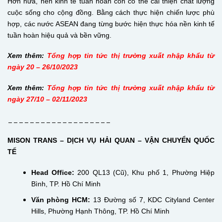
Hơn nữa, nền kinh tế tuần hoàn còn có thể cải thiện chất lượng
cuộc sống cho cộng đồng. Bằng cách thực hiện chiến lược phù
hợp, các nước ASEAN đang từng bước hiện thực hóa nền kinh tế
tuần hoàn hiệu quả và bền vững.
Xem thêm:
Tổng hợp tin tức thị trường xuất nhập khẩu từ
ngày 20 – 26/10/2023​
Xem thêm:
Tổng hợp tin tức thị trường xuất nhập khẩu từ
ngày 27/10 – 02/11/2023​
___________________
MISON TRANS – DỊCH VỤ HẢI QUAN – VẬN CHUYỂN QUỐC
TẾ
Head Office:
200 QL13 (Cũ), Khu phố 1, Phường Hiệp
Bình, TP. Hồ Chí Minh
Văn phòng HCM:
13 Đường số 7, KDC Cityland Center
Hills, Phường Hạnh Thông, TP. Hồ Chí Minh