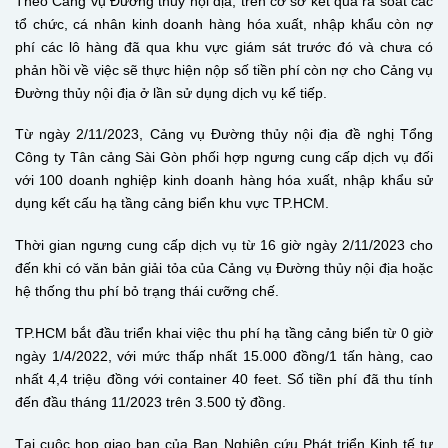
Theo Cảng vụ Đường thủy nội địa, trên cơ sở kết quả rà soát các
tổ chức, cá nhân kinh doanh hàng hóa xuất, nhập khẩu còn nợ
phí các lô hàng đã qua khu vực giám sát trước đó và chưa có
phản hồi về việc sẽ thực hiện nộp số tiền phí còn nợ cho Cảng vụ
Đường thủy nội địa ở lần sử dụng dịch vụ kế tiếp.
Từ ngày 2/11/2023, Cảng vụ Đường thủy nội địa đề nghị Tổng
Công ty Tân cảng Sài Gòn phối hợp ngưng cung cấp dịch vụ đối
với 100 doanh nghiệp kinh doanh hàng hóa xuất, nhập khẩu sử
dụng kết cấu hạ tầng cảng biển khu vực TP.HCM.
Thời gian ngưng cung cấp dịch vụ từ 16 giờ ngày 2/11/2023 cho
đến khi có văn bản giải tỏa của Cảng vụ Đường thủy nội địa hoặc
hệ thống thu phí bỏ trạng thái cưỡng chế.
TP.HCM bắt đầu triển khai việc thu phí hạ tầng cảng biển từ 0 giờ
ngày 1/4/2022, với mức thấp nhất 15.000 đồng/1 tấn hàng, cao
nhất 4,4 triệu đồng với container 40 feet. Số tiền phí đã thu tính
đến đầu tháng 11/2023 trên 3.500 tỷ đồng.
Tại cuộc họp giao ban của Ban Nghiên cứu Phát triển Kinh tế tư