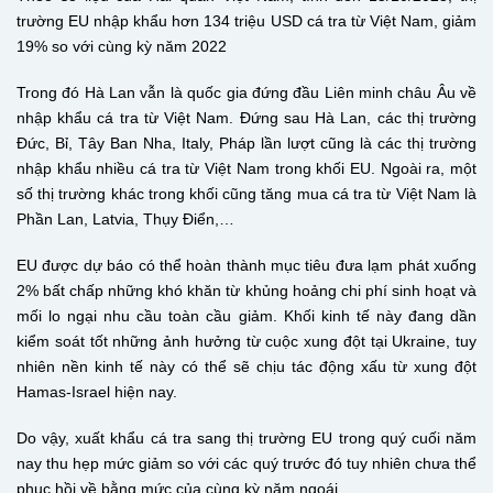
trường EU nhập khẩu hơn 134 triệu USD cá tra từ Việt Nam, giảm
19% so với cùng kỳ năm 2022
Trong đó Hà Lan vẫn là quốc gia đứng đầu Liên minh châu Âu về
nhập khẩu cá tra từ Việt Nam. Đứng sau Hà Lan, các thị trường
Đức, Bỉ, Tây Ban Nha, Italy, Pháp lần lượt cũng là các thị trường
nhập khẩu nhiều cá tra từ Việt Nam trong khối EU. Ngoài ra, một
số thị trường khác trong khối cũng tăng mua cá tra từ Việt Nam là
Phần Lan, Latvia, Thụy Điển,…
EU được dự báo có thể hoàn thành mục tiêu đưa lạm phát xuống
2% bất chấp những khó khăn từ khủng hoảng chi phí sinh hoạt và
mối lo ngại nhu cầu toàn cầu giảm. Khối kinh tế này đang dần
kiểm soát tốt những ảnh hưởng từ cuộc xung đột tại Ukraine, tuy
nhiên nền kinh tế này có thể sẽ chịu tác động xấu từ xung đột
Hamas-Israel hiện nay.
Do vậy, xuất khẩu cá tra sang thị trường EU trong quý cuối năm
nay thu hẹp mức giảm so với các quý trước đó tuy nhiên chưa thể
phục hồi về bằng mức của cùng kỳ năm ngoái.