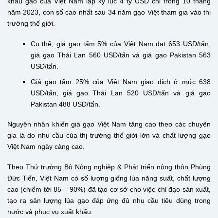
khẩu gạo của Việt Nam lập kỷ lục 4 tỷ USD chỉ trong 10 tháng
năm 2023, con số cao nhất sau 34 năm gạo Việt tham gia vào thị
trường thế giới.
Cụ thể, giá gạo tấm 5% của Việt Nam đạt 653 USD/tấn,
giá gạo Thái Lan 560 USD/tấn và giá gạo Pakistan 563
USD/tấn.
Giá gạo tấm 25% của Việt Nam giao dịch ở mức 638
USD/tấn, giá gạo Thái Lan 520 USD/tấn và giá gạo
Pakistan 488 USD/tấn.
Nguyên nhân khiến giá gạo Việt Nam tăng cao theo các chuyên
gia là do nhu cầu của thị trường thế giới lớn và chất lượng gạo
Việt Nam ngày càng cao.
Theo Thứ trưởng Bộ Nông nghiệp & Phát triển nông thôn Phùng
Đức Tiến, Việt Nam có số lượng giống lúa năng suất, chất lượng
cao (chiếm tới 85 – 90%) đã tạo cơ sở cho việc chỉ đạo sản xuất,
tạo ra sản lượng lúa gạo đáp ứng đủ nhu cầu tiêu dùng trong
nước và phục vụ xuất khẩu.