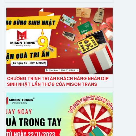
CHƯƠNG TRÌNH TRI ÂN KHÁCH HÀNG NHÂN DỊP
SINH NHẬT LẦN THỨ 9 CỦA MISON TRANS