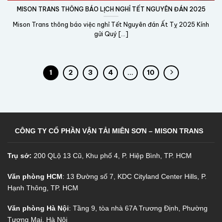
MISON TRANS THÔNG BÁO LỊCH NGHỈ TẾT NGUYÊN ĐÁN 2025
Mison Trans thông báo việc nghỉ Tết Nguyên đán Ất Tỵ 2025 Kính
gửi Quý [...]
1
2
3
4
…
10
CÔNG TY CỔ PHẦN VẬN TẢI MIÊN SƠN – MISON TRANS
Trụ sở:
200 QLộ 13 Cũ, Khu phố 4, P. Hiệp Bình, TP. HCM
Văn phòng HCM
: 13 Đường số 7, KDC Cityland Center Hills, P.
Hạnh Thông, TP. HCM
Văn phòng Hà Nội
: Tầng 9, tòa nhà 67A Trương Định, Phường
Tương Mai, Hà Nội