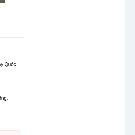
ay Quốc
ông.