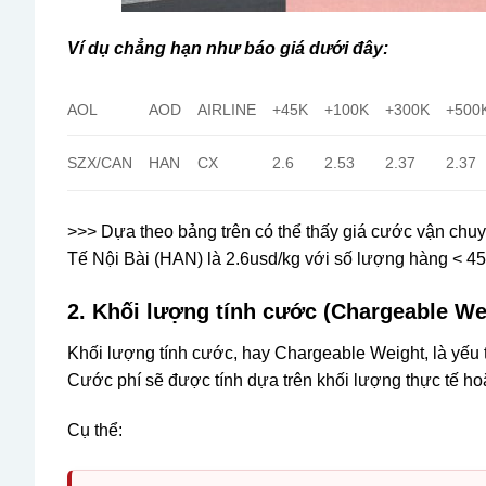
Ví dụ chẳng hạn như báo giá dưới đây:
AOL
AOD
AIRLINE
+45K
+100K
+300K
+50
SZX/CAN
HAN
CX
2.6
2.53
2.37
2.37
>>> Dựa theo bảng trên có thể thấy giá cước vận c
Tế Nội Bài (HAN) là 2.6usd/kg với số lượng hàng < 4
2. Khối lượng tính cước (Chargeable We
Khối lượng tính cước, hay Chargeable Weight, là yếu 
Cước phí sẽ được tính dựa trên khối lượng thực tế hoặc
Cụ thể: