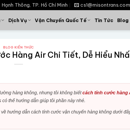
P. Hạnh Thông, TP. Hồ Chí Minh
cs1@misontrans.co
u
Dịch Vụ
Vận Chuyến Quốc Tế
Tin Tức
Blog
BLOG KIẾN THỨC
c Hàng Air Chi Tiết, Dễ Hiểu Nhấ
đường hàng không, nhưng tôi không biết
cách tính cước hàng 
s có thể hướng dẫn giúp tôi phần này nhé.
ết về hướng dẫn cách tính cước vận chuyển hàng không dưới đâ