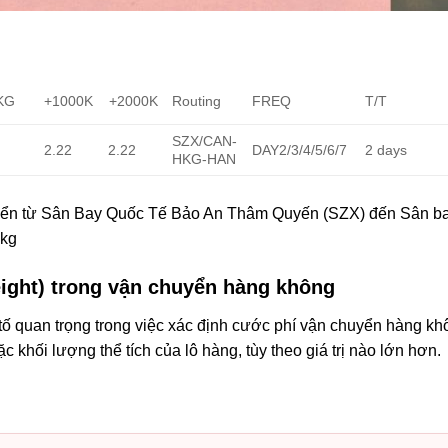
0KG
+1000K
Routing
FREQ
T/T
+2000K
SZX/CAN-
2.22
2.22
DAY2/3/4/5/6/7
2 days
HKG-HAN
huyển từ Sân Bay Quốc Tế Bảo An Thâm Quyến (SZX) đến Sân b
5kg
ight) trong vận chuyển hàng không
tố quan trọng trong việc xác định cước phí vận chuyển hàng kh
 khối lượng thể tích của lô hàng, tùy theo giá trị nào lớn hơn.