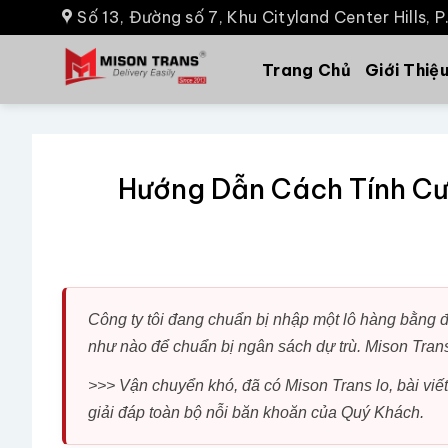
Số 13, Đường số 7, Khu Cityland Center Hills, 
Trang Chủ
Giới Thiệ
Hướng Dẫn Cách Tính Cướ
Công ty tôi đang chuẩn bị nhập một lô hàng bằng 
như nào để chuẩn bị ngân sách dự trù. Mison Tran
>>> Vận chuyển khó, đã có Mison Trans lo, bài vi
giải đáp toàn bộ nỗi băn khoăn của Quý Khách.