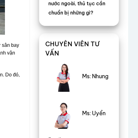
nước ngoài, thủ tục cần
chuẩn bị những gì?
CHUYÊN VIÊN TƯ
ừ sân bay
VẤN
ành vận
n. Do đó,
Ms: Nhung
Ms: Uyển