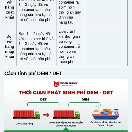
với
container ra
1 – 3 ngày đối với
hàng
sớm hơn
container lạnh nếu
xuất
thời gian quy
hàng còn lưu tại bãi
khẩu
định của
thì sẽ phải nộp phí.
hãng tàu.
Được tính
Sau 1 – 7 ngày đối
Đối
khi thời gian
với container khô và
với
trả rỗng
1 – 3 ngày đối với
hàng
container trễ
container lạnh nếu
nhập
hơn so với
hàng còn lưu tại bãi
khẩu
thời gian
thì sẽ phải nộp phí.
miễn phí.
Cách tính phí DEM / DET