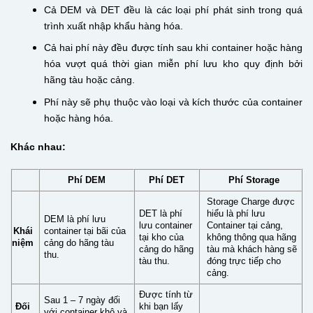
Cả DEM và DET đều là các loại phí phát sinh trong quá
trình xuất nhập khẩu hàng hóa.
Cả hai phí này đều được tính sau khi container hoặc hàng
hóa vượt quá thời gian miễn phí lưu kho quy định bởi
hãng tàu hoặc cảng.
Phí này sẽ phụ thuộc vào loại và kích thước của container
hoặc hàng hóa.
Khác nhau:
Phí DEM
Phí DET
Phí Storage
Storage Charge được
DET là phí
hiểu là phí lưu
DEM là phí lưu
lưu container
Container tại cảng,
Khái
container tại bãi của
tại kho của
không thông qua hãng
niệm
cảng do hãng tàu
cảng do hãng
tàu mà khách hàng sẽ
thu.
tàu thu.
đóng trực tiếp cho
cảng.
Được tính từ
Sau 1 – 7 ngày đối
Đối
khi bạn lấy
với container khô và