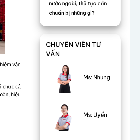
nước ngoài, thủ tục cần
chuẩn bị những gì?
CHUYÊN VIÊN TƯ
VẤN
nhiệm vận
Ms: Nhung
tổ chức cá
oàn, hiệu
Ms: Uyển