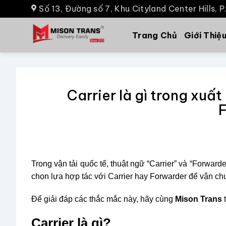
Số 13, Đường số 7, Khu Cityland Center Hills, 
Trang Chủ
Giới Thiệ
Carrier là gì trong xuấ
Trong vận tải quốc tế, thuật ngữ “Carrier” và “Forwar
chọn lựa hợp tác với Carrier hay Forwarder để vận c
Để giải đáp các thắc mắc này, hãy cùng
Mison Trans
t
Carrier là gì?