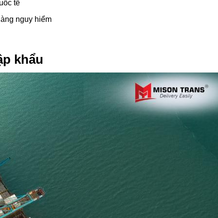
uốc tế
 hàng nguy hiểm
hập khẩu