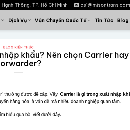
P. Hạnh Thông, TP. Hồ Chí Minh
cs1@misontrans.co
u
Dịch Vụ
Vận Chuyến Quốc Tế
Tin Tức
Blog
BLOG KIẾN THỨC
t nhập khẩu? Nên chọn Carrier hay
Forwarder?
der” thường được đề cập. Vậy,
Carrier là gì trong xuất nhập kh
huyển hàng hóa là vấn đề mà nhiều doanh nghiệp quan tâm.
ìm hiểu qua bài viết dưới đây.