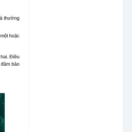
oá thường
 một hoặc
 hai. Điều
, đảm bảo