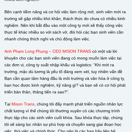
Bên cạnh tiềm năng và cơ hội việc làm rộng mở, sinh viên mới ra
trường sẽ gặp nhiều khó khăn, thách thức do chưa có nhiều kinh
nghiệm. Nên khi bắt đầu vào một công ty mới sẽ thấy công việc
thực tế khác nhiều so với sách vở, đòi hỏi các bạn sinh viên cần
nhanh chóng thích nghi và chủ động làm việc.
Anh Phạm Long Phụng – CEO MISON TRANS
có một vài lời
khuyên cho các bạn sinh viên đang có mong muốn làm việc tại
các đơn vị, công ty xuất nhập khẩu và logistics: “Khi mới ra
trường, mặc dù lương là yếu tố đáng xem xét, tuy nhiên vấn đề
Bạn cần quan tâm hàng đầu là môi trường và văn hóa ở công ty,
bạn học được kinh nghiệm, kỹ năng gì? và bạn sẽ có cơ hội phát
triển bản thân, thăng tiến ra sao?”.
Tại
Mison Trans
, chúng tôi đẩy mạnh phát triển nguồn nhân lực
chất lượng vì thế chúng tôi thường xuyên có các chương trình
thực tập cho các sinh viên cuối khóa. Sau khóa thực tâp, chúng
tôi sẽ sàng lọc nhân sự phù hợp và chuyển sang giai đoạn học
việc, thử việc và chính thức. Cho nên là các bạn hãy liên hệ