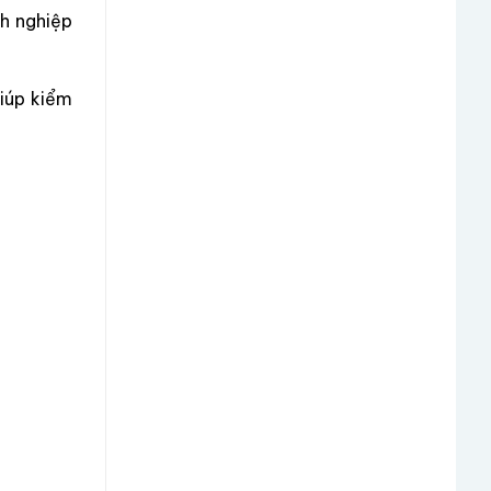
h nghiệp
iúp kiểm