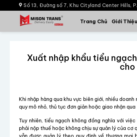
Số 13, Đường số 7, Khu Cityland Center Hills, 
Trang Chủ
Giới Thiệ
Xuất nhập khẩu tiểu ngạch l
cho
Khi nhập hàng qua khu vực biên giới, nhiều doanh
quy mô nhỏ, thủ tục đơn giản hoặc giao nhận qua 
Tuy nhiên, tiểu ngạch không đồng nghĩa với việ
phải nộp thuế hoặc không chịu sự quản lý của cơ 
vẫn được quản lý theo quy định về thương mại bi