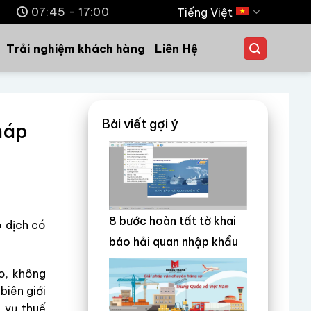
m
07:45 - 17:00
Tiếng Việt
Trải nghiệm khách hàng
Liên Hệ
Bài viết gợi ý
pháp
8 bước hoàn tất tờ khai
o dịch có
báo hải quan nhập khẩu
o, không
biên giới
a vụ thuế