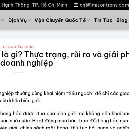
P. Hạnh Thông, TP. Hồ Chí Minh
cs1@misontrans.co
u
Dịch Vụ
Vận Chuyến Quốc Tế
Tin Tức
Blog
BLOG KIẾN THỨC
à gì? Thực trạng, rủi ro và giải 
 doanh nghiệp
 nghiệp thường dùng khái niệm “tiểu ngạch” để chỉ các gia
cửa khẩu biên giới.
c hàng hóa được đưa qua biên giới mà không cần khai bá
quan nhà nước. Hoạt động mua bán, trao đổi hàng hóa qua 
ên giới, chính sách mặt hàng, thủ tục hải quan và nghĩ