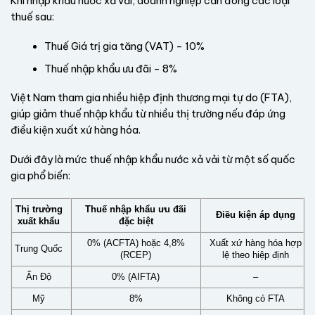
Khi nhập khẩu nước xả vải, doanh nghiệp cần đóng các loại
thuế sau:
Thuế Giá trị gia tăng (VAT) – 10%
Thuế nhập khẩu ưu đãi – 8%
Việt Nam tham gia nhiều hiệp định thương mại tự do (FTA),
giúp giảm thuế nhập khẩu từ nhiều thị trường nếu đáp ứng
điều kiện xuất xứ hàng hóa.
Dưới đây là mức thuế nhập khẩu nước xả vải từ một số quốc
gia phổ biến:
Thị trường
Thuế nhập khẩu ưu đãi
Điều kiện áp dụng
xuất khẩu
đặc biệt
0% (ACFTA) hoặc 4,8%
Xuất xứ hàng hóa hợp
Trung Quốc
(RCEP)
lệ theo hiệp định
Ấn Độ
0% (AIFTA)
–
Mỹ
8%
Không có FTA