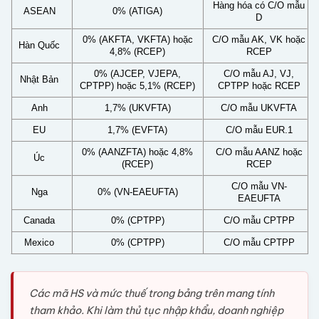
Hàng hóa có C/O mẫu
ASEAN
0% (ATIGA)
D
0% (AKFTA, VKFTA) hoặc
C/O mẫu AK, VK hoặc
Hàn Quốc
4,8% (RCEP)
RCEP
0% (AJCEP, VJEPA,
C/O mẫu AJ, VJ,
Nhật Bản
CPTPP) hoặc 5,1% (RCEP)
CPTPP hoặc RCEP
Anh
1,7% (UKVFTA)
C/O mẫu UKVFTA
EU
1,7% (EVFTA)
C/O mẫu EUR.1
0% (AANZFTA) hoặc 4,8%
C/O mẫu AANZ hoặc
Úc
(RCEP)
RCEP
C/O mẫu VN-
Nga
0% (VN-EAEUFTA)
EAEUFTA
Canada
0% (CPTPP)
C/O mẫu CPTPP
Mexico
0% (CPTPP)
C/O mẫu CPTPP
Các mã HS và mức thuế trong bảng trên mang tính
tham khảo. Khi làm thủ tục nhập khẩu, doanh nghiệp