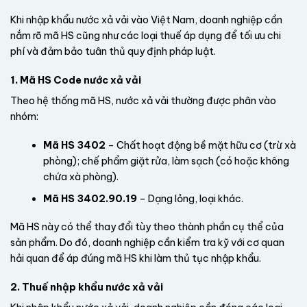
Khi nhập khẩu nước xả vải vào Việt Nam, doanh nghiệp cần
nắm rõ mã HS cũng như các loại thuế áp dụng để tối ưu chi
phí và đảm bảo tuân thủ quy định pháp luật.
1. Mã HS Code nước xả vải
Theo hệ thống mã HS, nước xả vải thường được phân vào
nhóm:
Mã HS 3402
– Chất hoạt động bề mặt hữu cơ (trừ xà
phòng); chế phẩm giặt rửa, làm sạch (có hoặc không
chứa xà phòng).
Mã HS 3402.90.19
– Dạng lỏng, loại khác.
Mã HS này có thể thay đổi tùy theo thành phần cụ thể của
sản phẩm. Do đó, doanh nghiệp cần kiểm tra kỹ với cơ quan
hải quan để áp đúng mã HS khi làm thủ tục nhập khẩu.
2. Thuế nhập khẩu nước xả vải