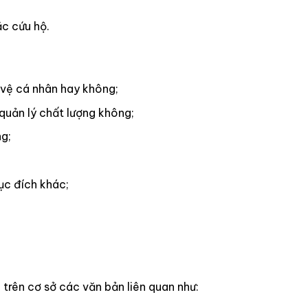
ặc cứu hộ.
vệ cá nhân hay không;
uản lý chất lượng không;
g;
ục đích khác;
trên cơ sở các văn bản liên quan như: