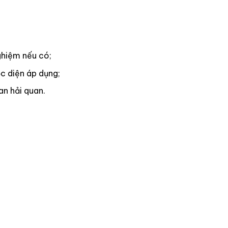
ghiệm nếu có;
c diện áp dụng;
n hải quan.