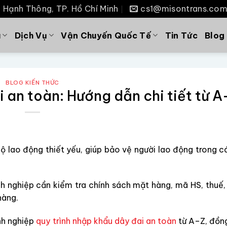
P. Hạnh Thông, TP. Hồ Chí Minh
cs1@misontrans.co
u
Dịch Vụ
Vận Chuyến Quốc Tế
Tin Tức
Blog
BLOG KIẾN THỨC
 an toàn: Hướng dẫn chi tiết từ A
hộ lao động thiết yếu, giúp bảo vệ người lao động trong 
 nghiệp cần kiểm tra chính sách mặt hàng, mã HS, thuế,
hàng.
nh nghiệp
quy trình nhập khẩu dây đai an toàn
từ A–Z, đồng