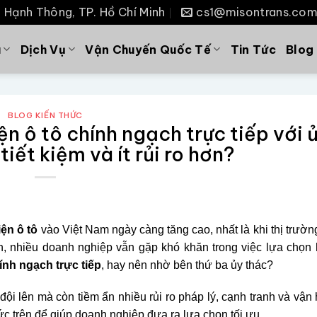
P. Hạnh Thông, TP. Hồ Chí Minh
cs1@misontrans.co
u
Dịch Vụ
Vận Chuyến Quốc Tế
Tin Tức
Blog
BLOG KIẾN THỨC
ện ô tô chính ngạch trực tiếp với 
tiết kiệm và ít rủi ro hơn?
iện ô tô
vào Việt Nam ngày càng tăng cao, nhất là khi thị trườ
ên, nhiều doanh nghiệp vẫn gặp khó khăn trong việc lựa chọn 
ính ngạch trực tiếp
, hay nên nhờ bên thứ ba ủy thác?
ội lên mà còn tiềm ẩn nhiều rủi ro pháp lý, cạnh tranh và vận
hức trên để giúp doanh nghiệp đưa ra lựa chọn tối ưu.