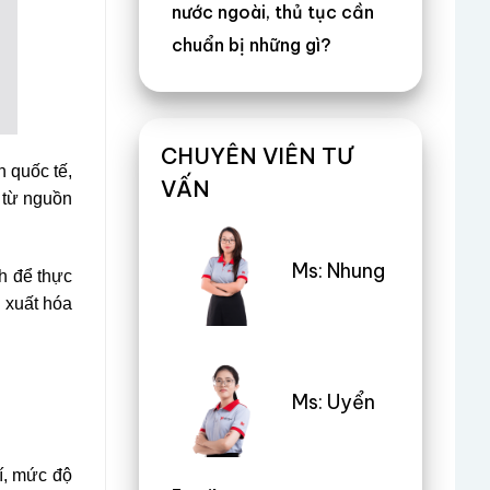
nước ngoài, thủ tục cần
chuẩn bị những gì?
CHUYÊN VIÊN TƯ
n quốc tế,
VẤN
 từ nguồn
Ms: Nhung
h để thực
ó xuất hóa
Ms: Uyển
í, mức độ