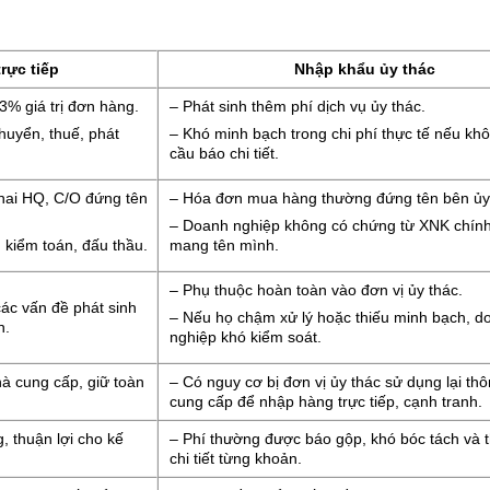
rực tiếp
Nhập khẩu ủy thác
–3% giá trị đơn hàng.
– Phát sinh thêm phí dịch vụ ủy thác.
huyển, thuế, phát
– Khó minh bạch trong chi phí thực tế nếu kh
cầu báo chi tiết.
hai HQ, C/O đứng tên
– Hóa đơn mua hàng thường đứng tên bên ủy
– Doanh nghiệp không có chứng từ XNK chính
 kiểm toán, đấu thầu.
mang tên mình.
– Phụ thuộc hoàn toàn vào đơn vị ủy thác.
 các vấn đề phát sinh
– Nếu họ chậm xử lý hoặc thiếu minh bạch, d
n.
nghiệp khó kiểm soát.
hà cung cấp, giữ toàn
– Có nguy cơ bị đơn vị ủy thác sử dụng lại thô
cung cấp để nhập hàng trực tiếp, cạnh tranh.
, thuận lợi cho kế
– Phí thường được báo gộp, khó bóc tách và t
chi tiết từng khoản.