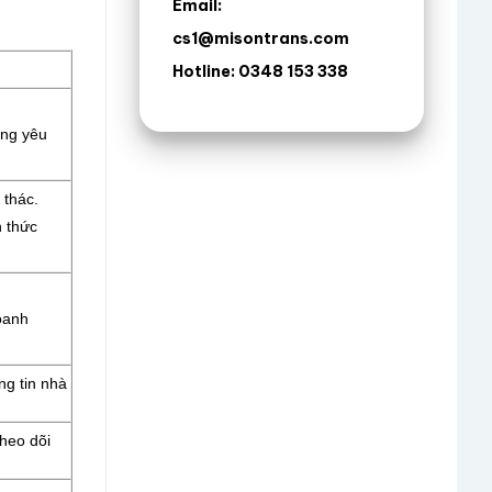
Email:
cs1@misontrans.com
Hotline: 0348 153 338
ông yêu
 thác.
 thức
oanh
ng tin nhà
heo dõi