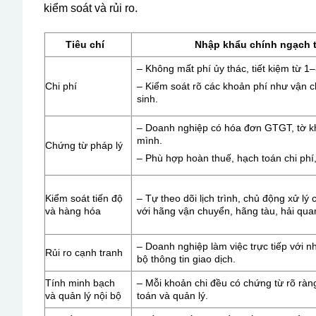
kiểm soát và rủi ro.
Tiêu chí
Nhập khẩu chính ngạch t
– Không mất phí ủy thác, tiết kiệm từ 1
Chi phí
– Kiểm soát rõ các khoản phí như vận c
sinh.
– Doanh nghiệp có hóa đơn GTGT, tờ k
mình.
Chứng từ pháp lý
– Phù hợp hoàn thuế, hạch toán chi phí,
Kiểm soát tiến độ
– Tự theo dõi lịch trình, chủ động xử lý
và hàng hóa
với hãng vận chuyển, hãng tàu, hải qua
– Doanh nghiệp làm việc trực tiếp với n
Rủi ro cạnh tranh
bộ thông tin giao dịch.
Tính minh bạch
– Mỗi khoản chi đều có chứng từ rõ ràng
và quản lý nội bộ
toán và quản lý.