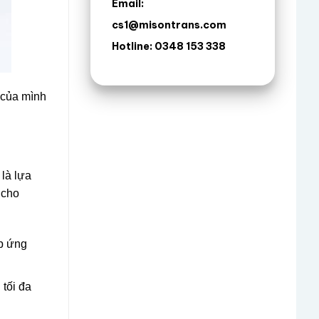
Email:
cs1@misontrans.com
Hotline: 0348 153 338
 của mình
là lựa
 cho
p ứng
tối đa