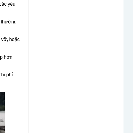
 các yếu
a thường
ổ vỡ, hoặc
ấp hơn
chi phí