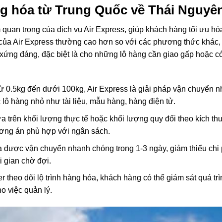
ng hóa từ Trung Quốc về Thái Nguyê
 quan trọng của dịch vụ Air Express, giúp khách hàng tối ưu hóa
 của Air Express thường cao hơn so với các phương thức khác
rị xứng đáng, đặc biệt là cho những lô hàng cần giao gấp hoặc có 
ừ 0.5kg đến dưới 100kg, Air Express là giải pháp vận chuyển 
lô hàng nhỏ như tài liệu, mẫu hàng, hàng điện tử.
a trên khối lượng thực tế hoặc khối lượng quy đổi theo kích th
ương án phù hợp với ngân sách.
óa được vận chuyển nhanh chóng trong 1-3 ngày, giảm thiểu chi 
i gian chờ đợi.
 theo dõi lộ trình hàng hóa, khách hàng có thể giám sát quá tr
o việc quản lý.