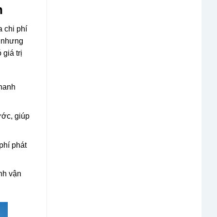
n
 chi phí
, nhưng
giá trị
nhanh
ước, giúp
phí phát
ình vận