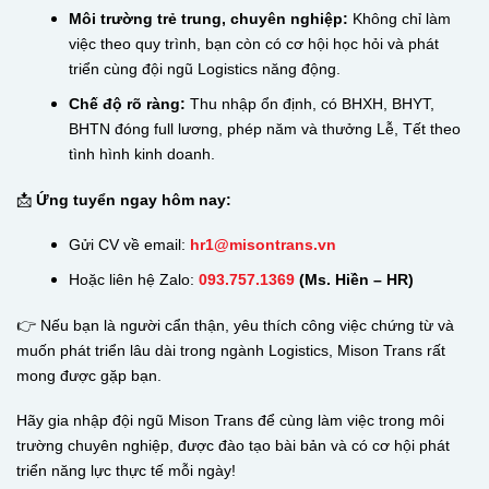
Môi trường trẻ trung, chuyên nghiệp:
Không chỉ làm
việc theo quy trình, bạn còn có cơ hội học hỏi và phát
triển cùng đội ngũ Logistics năng động.
Chế độ rõ ràng:
Thu nhập ổn định, có BHXH, BHYT,
BHTN đóng full lương, phép năm và thưởng Lễ, Tết theo
tình hình kinh doanh.
📩
Ứng tuyển ngay hôm nay:
Gửi CV về email:
hr1@misontrans.vn
Hoặc liên hệ Zalo:
093.757.1369
(Ms. Hiền – HR)
👉
Nếu bạn là người cẩn thận, yêu thích công việc chứng từ và
muốn phát triển lâu dài trong ngành Logistics, Mison Trans rất
mong được gặp bạn.
Hãy gia nhập đội ngũ Mison Trans để cùng làm việc trong môi
trường chuyên nghiệp, được đào tạo bài bản và có cơ hội phát
triển năng lực thực tế mỗi ngày!