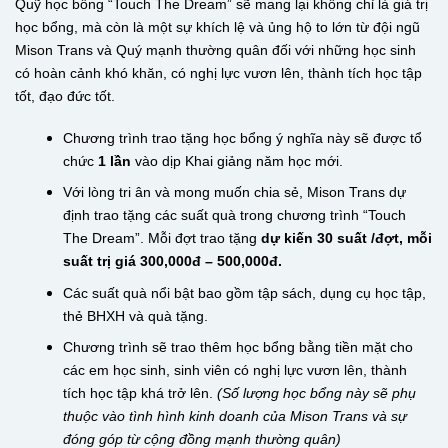
Quỹ học bổng “Touch The Dream” sẽ mang lại không chỉ là giá trị
học bổng, mà còn là một sự khích lệ và ủng hộ to lớn từ đội ngũ
Mison Trans và Quý mạnh thường quân đối với những học sinh
có hoàn cảnh khó khăn, có nghị lực vươn lên, thành tích học tập
tốt, đạo đức tốt.
Chương trình trao tặng học bổng ý nghĩa này sẽ được tổ
chức
1
lần
vào dịp Khai giảng năm học mới.
Với lòng tri ân và mong muốn chia sẻ, Mison Trans dự
định trao tặng các suất quà trong chương trình “Touch
The Dream”. Mỗi đợt trao tặng
dự kiến 30 suất /đợt, mỗi
suất trị giá 300,000đ – 500,000đ.
Các suất quà nổi bật bao gồm tập sách, dụng cụ học tập,
thẻ BHXH và quà tặng.
Chương trình sẽ trao thêm học bổng bằng tiền mặt cho
các em học sinh, sinh viên có nghị lực vươn lên, thành
tích học tập khá trở lên.
(Số lượng học bổng này sẽ phụ
thuộc vào tình hình kinh doanh của Mison Trans và sự
đóng góp từ cộng đồng mạnh thường quân)