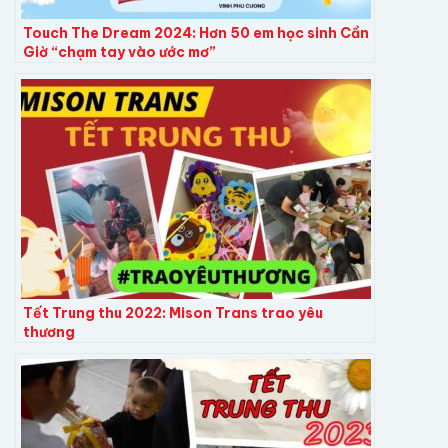
Touch The Dream 2024: Hơn 50 em học sinh Cần
Giờ “chạm tay vào ước mơ”
Tết Trung thu 2022: Mison Trans trao yêu
thương