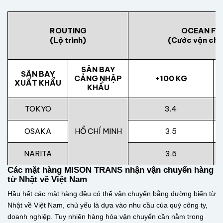
ROUTING
OCEAN FR
(Lộ trình)
(Cước vận chu
SÂN BAY
SÂN BAY
CẢNG NHẬP
+100 KG
XUẤT KHẨU
KHẨU
TOKYO
3.4
OSAKA
HỒ CHÍ MINH
3.5
NARITA
3.5
Các mặt hàng MISON TRANS nhận vận chuyển hàng
từ Nhật về Việt Nam
Hầu hết các mặt hàng đều có thể vận chuyển bằng đường biển từ
Nhật về Việt Nam, chủ yếu là dựa vào nhu cầu của quý công ty,
doanh nghiệp. Tuy nhiên hàng hóa vận chuyển cần nằm trong