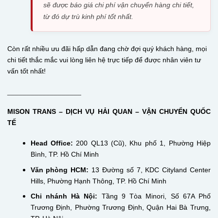
sẽ được báo giá chi phí vận chuyển hàng chi tiết,
từ đó dự trù kinh phí tốt nhất.
Còn rất nhiều ưu đãi hấp dẫn đang chờ đợi quý khách hàng, mọi
chi tiết thắc mắc vui lòng liên hệ trực tiếp để được nhân viên tư
vấn tốt nhất!
___________________
MISON TRANS – DỊCH VỤ HẢI QUAN – VẬN CHUYỂN QUỐC
TẾ
Head Office:
200 QL13 (Cũ), Khu phố 1, Phường Hiệp
Bình, TP. Hồ Chí Minh
Văn phòng HCM:
13 Đường số 7, KDC Cityland Center
Hills, Phường Hạnh Thông, TP. Hồ Chí Minh
Chi nhánh Hà Nội:
Tầng 9 Tòa Minori, Số 67A Phố
Trương Định, Phường Trương Định, Quận Hai Bà Trưng,