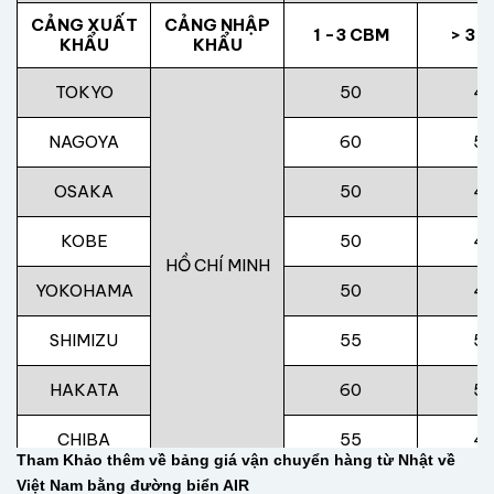
CẢNG XUẤT
CẢNG NHẬP
1 -3 CBM
> 3 
KHẨU
KHẨU
TOKYO
50
4
NAGOYA
60
5
OSAKA
50
4
KOBE
50
4
HỒ CHÍ MINH
YOKOHAMA
50
4
SHIMIZU
55
5
HAKATA
60
5
CHIBA
55
4
Tham Khảo thêm về bảng giá vận chuyển hàng từ Nhật về
Việt Nam bằng đường biển AIR