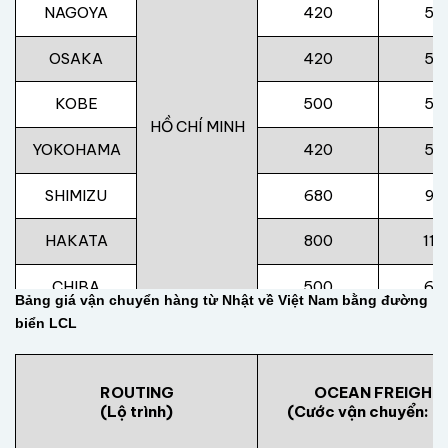
NAGOYA
420
50
OSAKA
420
50
KOBE
500
55
HỒ CHÍ MINH
YOKOHAMA
420
50
SHIMIZU
680
98
HAKATA
800
116
CHIBA
500
60
Bảng giá vận chuyển hàng từ Nhật về Việt Nam bằng đường
biển LCL
ROUTING
OCEAN FREIGHT
(Lộ trình)
(Cước vận chuyển: U