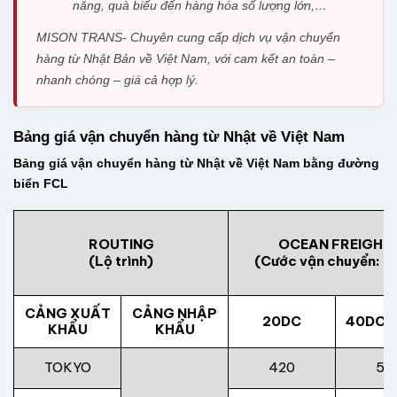
năng, quà biếu đến hàng hóa số lượng lớn,…
MISON TRANS- Chuyên cung cấp dịch vụ vận chuyển
hàng từ Nhật Bản về Việt Nam, với cam kết an toàn –
nhanh chóng – giá cả hợp lý.
Bảng giá vận chuyển hàng từ Nhật về Việt Nam
Bảng giá vận chuyển hàng từ Nhật về Việt Nam bằng đường
biển FCL
ROUTING
OCEAN FREIGHT
(Lộ trình)
(Cước vận chuyển: U
CẢNG XUẤT
CẢNG NHẬP
20DC
40DC/
KHẨU
KHẨU
TOKYO
420
50