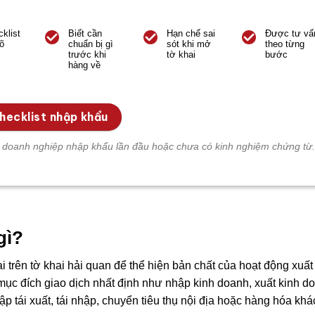
klist
Biết cần
Hạn chế sai
Được tư vấ
õ
chuẩn bị gì
sót khi mở
theo từng
trước khi
tờ khai
bước
hàng về
hecklist nhập khẩu
 doanh nghiệp nhập khẩu lần đầu hoặc chưa có kinh nghiệm chứng từ.
gì?
 trên tờ khai hải quan để thể hiện bản chất của hoạt động xuất
ục đích giao dịch nhất định như nhập kinh doanh, xuất kinh d
p tái xuất, tái nhập, chuyển tiêu thụ nội địa hoặc hàng hóa khá