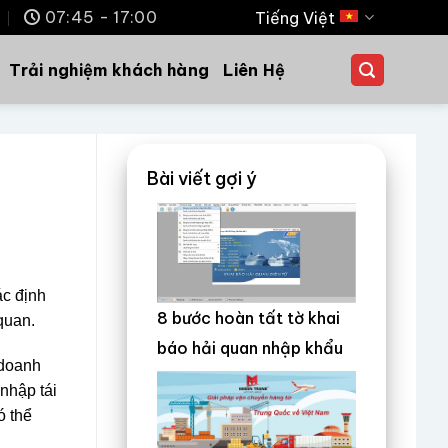
m
07:45 - 17:00
Tiếng Việt
Trải nghiệm khách hàng
Liên Hệ
Bài viết gợi ý
ác định
8 bước hoàn tất tờ khai
quan.
báo hải quan nhập khẩu
 doanh
nhập tái
ó thể