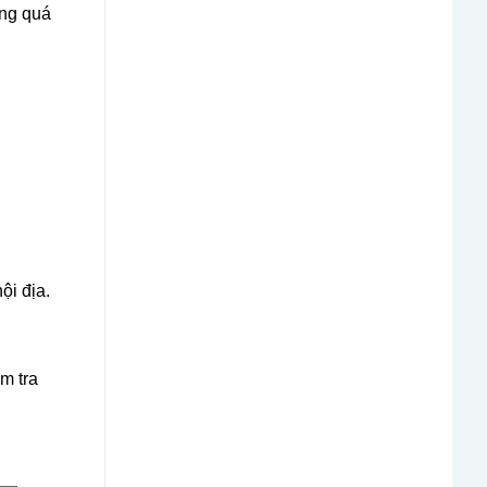
ong quá
ội địa.
m tra