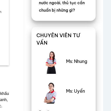
nước ngoài, thủ tục cần
chuẩn bị những gì?
n
CHUYÊN VIÊN TƯ
VẤN
Ms: Nhung
Ms: Uyển
 khẩu
oanh,
c.