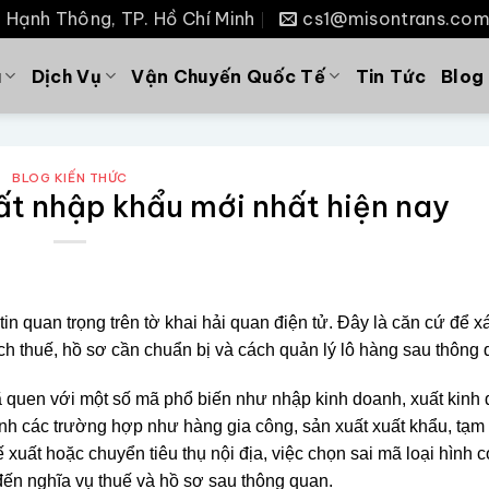
P. Hạnh Thông, TP. Hồ Chí Minh
cs1@misontrans.co
u
Dịch Vụ
Vận Chuyến Quốc Tế
Tin Tức
Blog
BLOG KIẾN THỨC
ất nhập khẩu mới nhất hiện nay
in quan trọng trên tờ khai hải quan điện tử. Đây là căn cứ để x
ách thuế, hồ sơ cần chuẩn bị và cách quản lý lô hàng sau thông 
ã quen với một số mã phổ biến như nhập kinh doanh, xuất kinh
inh các trường hợp như hàng gia công, sản xuất xuất khẩu, tạm 
ế xuất hoặc chuyển tiêu thụ nội địa, việc chọn sai mã loại hình c
đến nghĩa vụ thuế và hồ sơ sau thông quan.