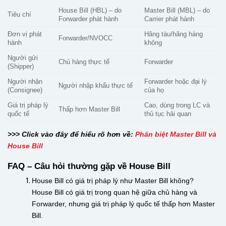
House Bill (HBL) – do
Master Bill (MBL) – do
Tiêu chí
Forwarder phát hành
Carrier phát hành
Đơn vị phát
Hãng tàu/hãng hàng
Forwarder/NVOCC
hành
không
Người gửi
Chủ hàng thực tế
Forwarder
(Shipper)
Người nhận
Forwarder hoặc đại lý
Người nhập khẩu thực tế
(Consignee)
của họ
Giá trị pháp lý
Cao, dùng trong LC và
Thấp hơn Master Bill
quốc tế
thủ tục hải quan
>>> Click vào đây để hiểu rõ hơn về:
Phân biệt Master Bill và
House Bill
FAQ – Câu hỏi thường gặp về House Bill
House Bill có giá trị pháp lý như Master Bill không?
House Bill có giá trị trong quan hệ giữa chủ hàng và
Forwarder, nhưng giá trị pháp lý quốc tế thấp hơn Master
Bill.