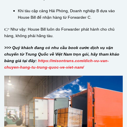
Khi tàu cập cảng Hải Phòng, Doanh nghiệp B dựa vào
House Bill để nhận hàng từ Forwarder C.
👉 Như vậy: House Bill luôn do Forwarder phát hành cho chủ
hàng, không phải hãng tàu.
>>> Quý khách đang có nhu cầu book cước dịch vụ vận
chuyển từ Trung Quốc về Việt Nam trọn gói, hãy tham khảo
bảng giá tại đây:
https://misontrans.com/dich-vu-van-
chuyen-hang-tu-trung-quoc-ve-viet-nam/