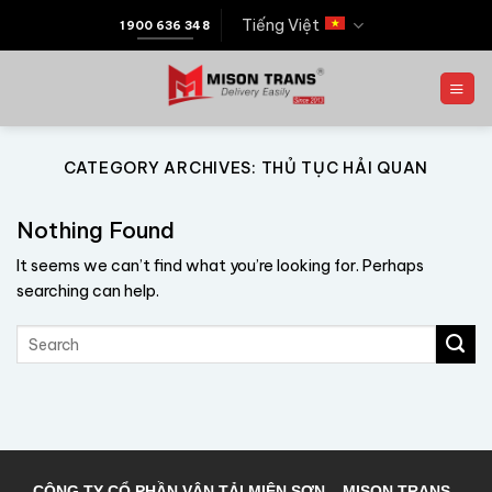
Tiếng Việt
1900 636 348
CATEGORY ARCHIVES:
THỦ TỤC HẢI QUAN
Nothing Found
It seems we can’t find what you’re looking for. Perhaps
searching can help.
CÔNG TY CỔ PHẦN VẬN TẢI MIÊN SƠN – MISON TRANS